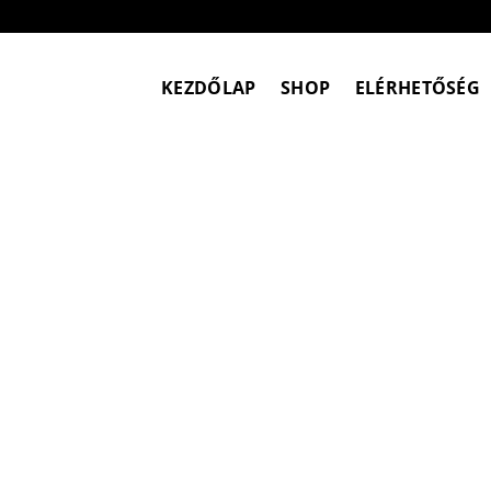
Skip
to
content
KEZDŐLAP
SHOP
ELÉRHETŐSÉG