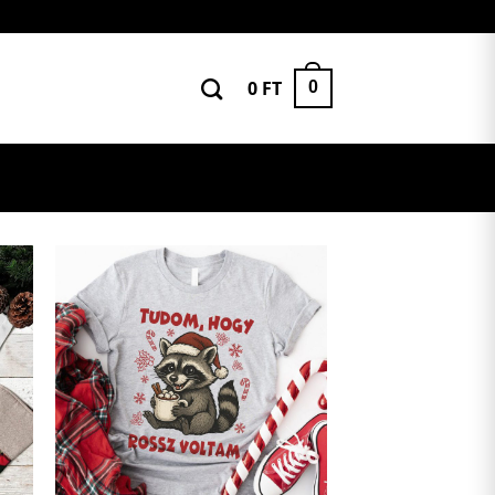
0
FT
0