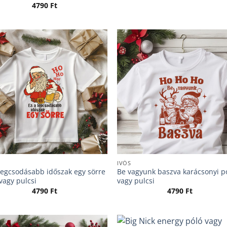
4790
Ft
IVÓS
legcsodásabb időszak egy sörre
Be vagyunk baszva karácsonyi p
vagy pulcsi
vagy pulcsi
4790
Ft
4790
Ft