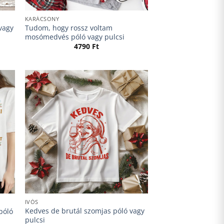
KARÁCSONY
 vagy
Tudom, hogy rossz voltam
mosómedvés póló vagy pulcsi
4790
Ft
IVÓS
Kedves de brutál szomjas póló vagy
póló
pulcsi