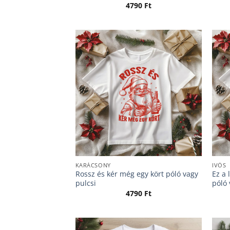
4790
Ft
KARÁCSONY
IVÓS
Rossz és kér még egy kört póló vagy
Ez a 
pulcsi
póló 
4790
Ft