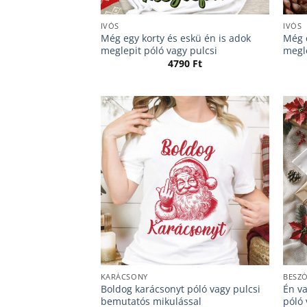
IVÓS
IVÓS
Még egy korty és eskü én is adok
Még e
meglepit póló vagy pulcsi
megle
4790
Ft
KARÁCSONY
BESZ
Boldog karácsonyt póló vagy pulcsi
Én v
bemutatós mikulással
póló 