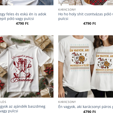
KARÁCSONY
gy feles és eskü én is adok
Ho ho holy shit csontvázas póló
pit póló vagy pulcsi
pulcsi
4790
Ft
4790
Ft
ÓLÓS
KARÁCSONY
agyok az ajándék baszdmeg
Én vagyok, aki karácsonyi páros 
vagy pulcsi
4790
Ft