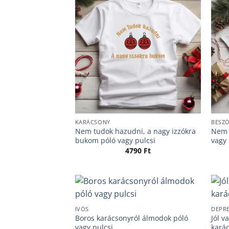
KARÁCSONY
BESZ
Nem tudok hazudni, a nagy izzókra
Nem 
bukom póló vagy pulcsi
vagy 
4790
Ft
IVÓS
DEPRE
Boros karácsonyról álmodok póló
Jól 
vagy pulcsi
karác