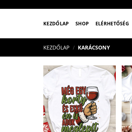
Skip
to
content
KEZDŐLAP
SHOP
ELÉRHETŐSÉG
KEZDŐLAP
/
KARÁCSONY