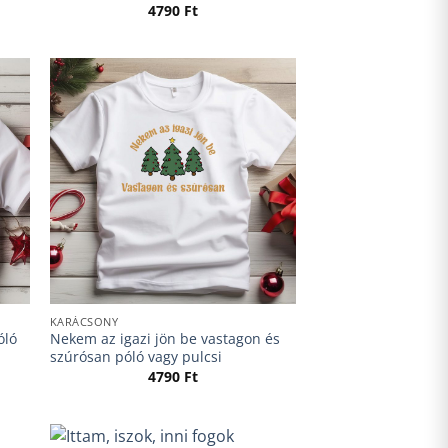
4790
Ft
KARÁCSONY
óló
Nekem az igazi jön be vastagon és
szúrósan póló vagy pulcsi
4790
Ft