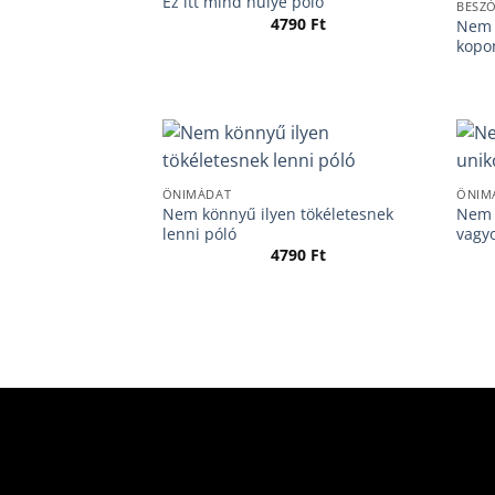
Ez itt mind hülye póló
BESZ
4790
Ft
Nem k
kopo
ÖNIMÁDAT
ÖNIM
Nem könnyű ilyen tökéletesnek
Nem 
lenni póló
vagy
4790
Ft