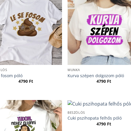
ÓLÓS
MUNKA
e fosom póló
Kurva szépen dolgozom póló
4790
Ft
4790
Ft
BESZÓLÓS
Cuki pszihopata felhős póló
4790
Ft