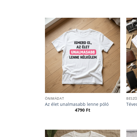
ÖNIMÁDAT
BESZ
Az élet unalmasabb lenne póló
Téved
4790
Ft