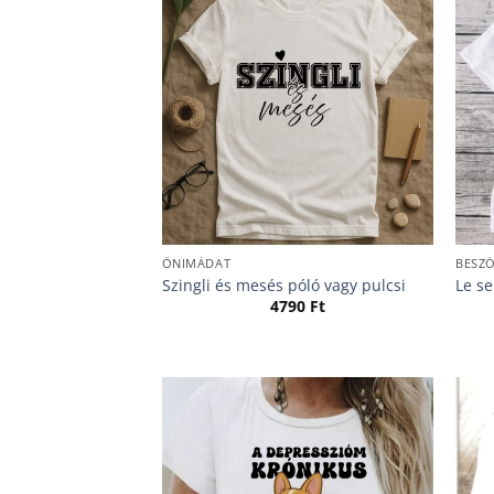
ÖNIMÁDAT
BESZ
Szingli és mesés póló vagy pulcsi
Le s
4790
Ft