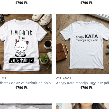
4790
Ft
4790
Ft
ÓLÓS
CSALÁDOS
hetek de az valószínűtlen póló
Ahogy Kata mondja, úgy lesz pó
4790
Ft
4790
Ft