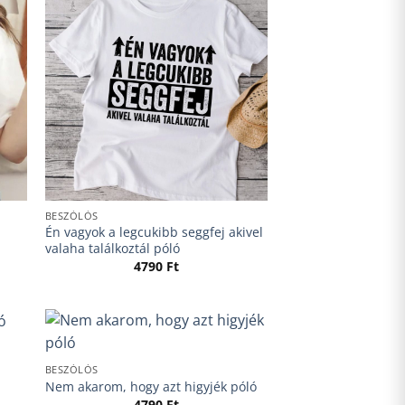
BESZÓLÓS
Én vagyok a legcukibb seggfej akivel
valaha találkoztál póló
4790
Ft
BESZÓLÓS
Nem akarom, hogy azt higyjék póló
4790
Ft