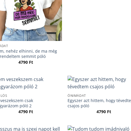
ÁDAT
m, nehéz elhinni, de ma még
rendeltem semmit póló
4790
Ft
ÓLÓS
ÖNIMÁDAT
veszekszem csak
Egyszer azt hittem, hogy tévedt
gyarázom póló 2
csajos póló
4790
Ft
4790
Ft