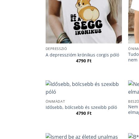
DEPRESSZIÓ
ÖNIM
Tudo
A depresszióm krónikus corgis póló
nem 
4790
Ft
ÖNIMÁDAT
BESZ
Nem 
Idősebb, bölcsebb és szexibb póló
elma
4790
Ft