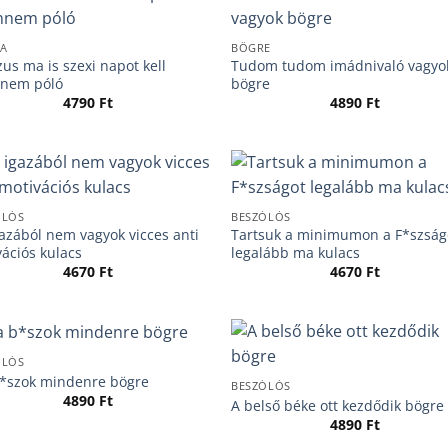
A
BÖGRE
us ma is szexi napot kell
Tudom tudom imádnivaló vagyo
nnem póló
bögre
4790
Ft
4890
Ft
ÓLÓS
BESZÓLÓS
azából nem vagyok vicces anti
Tartsuk a minimumon a F*szság
ációs kulacs
legalább ma kulacs
4670
Ft
4670
Ft
ÓLÓS
*szok mindenre bögre
BESZÓLÓS
4890
Ft
A belső béke ott kezdődik bögre
4890
Ft