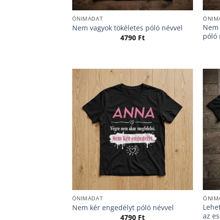
ÖNIMÁDAT
ÖNIM
Nem 
Nem vagyok tökéletes póló névvel
póló 
4790
Ft
ÖNIMÁDAT
ÖNIM
Lehe
Nem kér engedélyt póló névvel
az es
4790
Ft