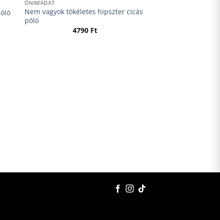
ÖNIMÁDAT
Nem vagyok tökéletes hipszter cicás
póló
póló
4790
Ft