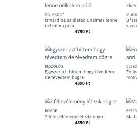
ÖNIMÁDAT
MUNK
Ismerd be az életed unalmas lenne
B*ssz
nélkülem póló
kive
4790
Ft
BESZÓLÓS
BESZ
Egyszer azt hittem hogy tévedtem
Én ig
de tévedtem bögre
motiv
4890
Ft
BÖGRE
BESZ
2 féle vélemény létezik bögre
Ma b
4890
Ft