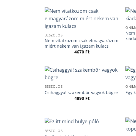
ÖNIM
Nem v
BESZÓLÓS
kiad
Nem vitatkozom csak elmagyarázom
miért nekem van igazam kulacs
4670
Ft
BESZÓLÓS
ÖNIM
Csihaggyá! szakembör vagyok bögre
Egy k
4890
Ft
BESZÓLÓS