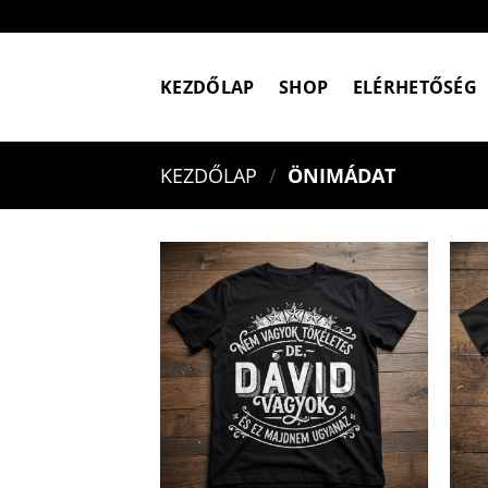
Skip
to
content
KEZDŐLAP
SHOP
ELÉRHETŐSÉG
KEZDŐLAP
/
ÖNIMÁDAT