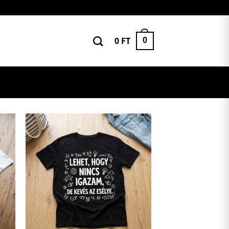
0
FT
0