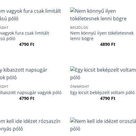
ÁDAT
BESZÓLÓS
agyok fura csak limitált
Nem könnyű ilyen tökéletesnek
ású póló
lenni bögre
4790
Ft
4890
Ft
ÁDAT
ÖNIMÁDAT
ibaszott napsugár vagyok póló
Egy kicsit beképzelt voltam póló
4790
Ft
4790
Ft