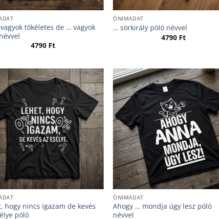
ÁDAT
ÖNIMÁDAT
vagyok tökéletes de … vagyok
… sörkirály póló névvel
névvel
4790
Ft
4790
Ft
ÁDAT
ÖNIMÁDAT
t, hogy nincs igazam de kevés
Ahogy … mondja úgy lesz póló
élye póló
névvel