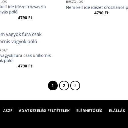
ÓLÓS
BESZÓLÓS
ell ide idézet rózsaszín
Nem kell ide idézet oroszlános 
nyás póló
4790
Ft
4790
Ft
ÁDAT
vagyok fura csak unikornis
ok póló
4790
Ft
1
2
ASZF
ADATKEZELÉSI FELTÉTELEK
ELÉRHETŐSÉG
ELÁLLÁS