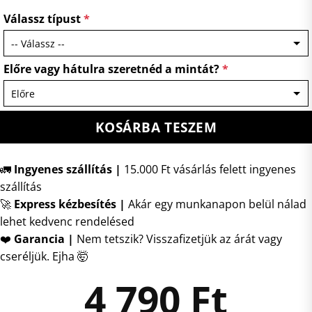
Válassz típust
*
Előre vagy hátulra szeretnéd a mintát?
*
KOSÁRBA TESZEM
🚛
Ingyenes szállítás |
15.000 Ft vásárlás felett ingyenes
szállítás
🚀
Express kézbesítés
|
Akár egy munkanapon belül nálad
lehet kedvenc rendelésed
❤️
Garancia |
Nem tetszik? Visszafizetjük az árát vagy
cseréljük. Ejha 🤯
4 790
Ft