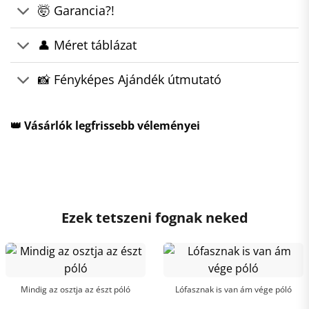
🤯 Garancia?!
👤 Méret táblázat
📸 Fényképes Ajándék útmutató
👑 Vásárlók legfrissebb véleményei
Ezek tetszeni fognak neked
Mindig az osztja az észt póló
Lófasznak is van ám vége póló