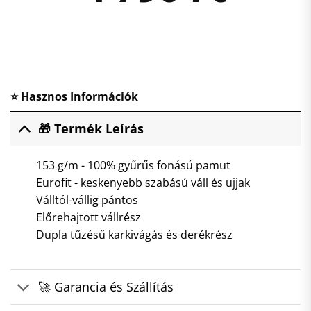
⭐ Hasznos Információk
🎁 Termék Leírás
153 g/m - 100% gyűrűs fonású pamut
Eurofit - keskenyebb szabású váll és ujjak
Válltól-vállig pántos
Előrehajtott vállrész
Dupla tűzésű karkivágás és derékrész
🚀 Garancia és Szállítás