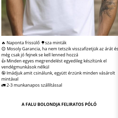
🔥 Naponta frissülő 🌳sza minták
😊 Mosoly Garancia, ha nem tetszik visszafizetjük az árát é
még csak jó fejnek se kell lenned hozzá
👍 Minden egyes megrendelést egyedileg készítünk el
vendégmunkások nélkül
🤪 Imádjuk amit csinálunk, együtt érzünk minden vásárolt
mintával
🚛 2-3 munkanapos szállítással
A FALU BOLONDJA FELIRATOS PÓLÓ