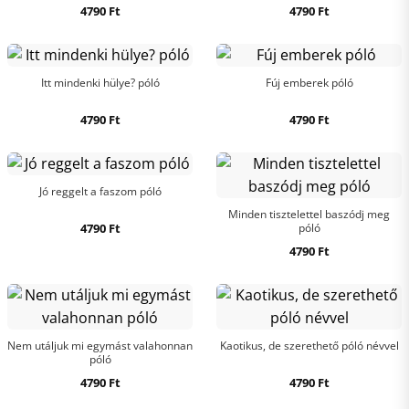
4790
Ft
4790
Ft
Itt mindenki hülye? póló
Fúj emberek póló
4790
Ft
4790
Ft
Jó reggelt a faszom póló
Minden tisztelettel baszódj meg
4790
Ft
póló
4790
Ft
Nem utáljuk mi egymást valahonnan
Kaotikus, de szerethető póló névvel
póló
4790
Ft
4790
Ft