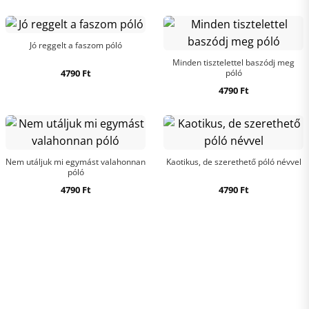
Jó reggelt a faszom póló
Minden tisztelettel baszódj meg
4790
Ft
póló
4790
Ft
Nem utáljuk mi egymást valahonnan
Kaotikus, de szerethető póló névvel
póló
4790
Ft
4790
Ft