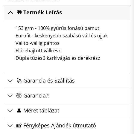
🎁 Termék Leírás
153 g/m - 100% gyűrűs fonású pamut
Eurofit - keskenyebb szabású váll és ujjak
Válltól-vállig pántos
Előrehajtott vállrész
Dupla tűzésű karkivágás és derékrész
🚀 Garancia és Szállítás
🤯 Garancia?!
👤 Méret táblázat
📸 Fényképes Ajándék útmutató