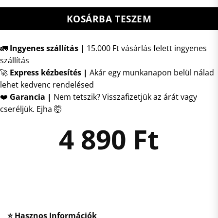
KOSÁRBA TESZEM
🚛
Ingyenes szállítás |
15.000 Ft vásárlás felett ingyenes
szállítás
🚀
Express kézbesítés
|
Akár egy munkanapon belül nálad
lehet kedvenc rendelésed
❤️
Garancia |
Nem tetszik? Visszafizetjük az árát vagy
cseréljük. Ejha 🤯
4 890
Ft
⭐ Hasznos Információk