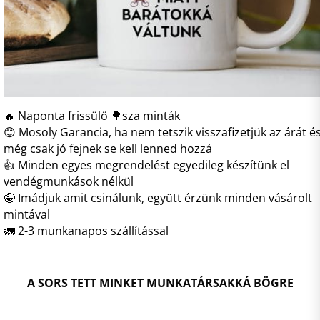
🔥 Naponta frissülő 🌳sza minták
😊 Mosoly Garancia, ha nem tetszik visszafizetjük az árát é
még csak jó fejnek se kell lenned hozzá
👍 Minden egyes megrendelést egyedileg készítünk el
vendégmunkások nélkül
🤪 Imádjuk amit csinálunk, együtt érzünk minden vásárolt
mintával
🚛 2-3 munkanapos szállítással
A SORS TETT MINKET MUNKATÁRSAKKÁ BÖGRE