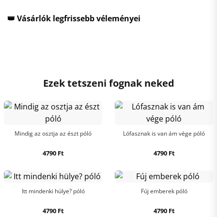
👑 Vásárlók legfrissebb véleményei
Ezek tetszeni fognak neked
Mindig az osztja az észt póló
Lófasznak is van ám vége póló
4790
Ft
4790
Ft
Itt mindenki hülye? póló
Fúj emberek póló
4790
Ft
4790
Ft