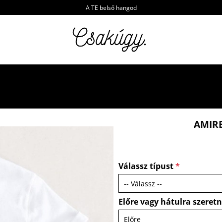
A TE belső hangod
AMIR
Válassz típust
*
Előre vagy hátulra szeret