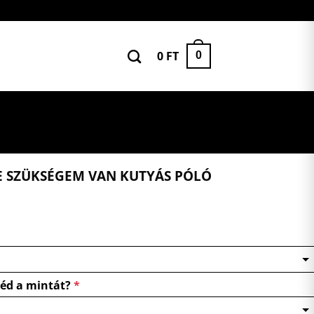
0
FT
0
E SZÜKSÉGEM VAN KUTYÁS PÓLÓ
néd a mintát?
*