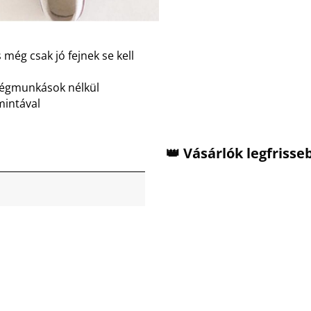
 még csak jó fejnek se kell
dégmunkások nélkül
mintával
👑 Vásárlók legfriss