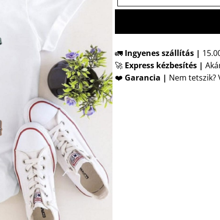
🚛
Ingyenes szállítás |
15.00
🚀
Express kézbesítés
|
Akár
❤️
Garancia |
Nem tetszik? V