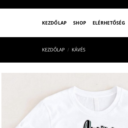
Skip
to
content
KEZDŐLAP
SHOP
ELÉRHETŐSÉG
KEZDŐLAP
/
KÁVÉS