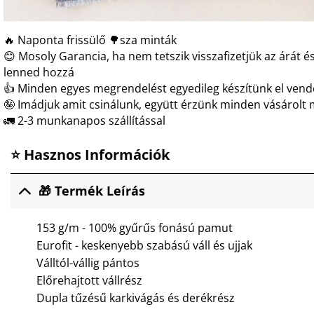
🔥 Naponta frissülő 🌳sza minták
😊 Mosoly Garancia, ha nem tetszik visszafizetjük az árát és
lenned hozzá
👍 Minden egyes megrendelést egyedileg készítünk el ven
🤪 Imádjuk amit csinálunk, együtt érzünk minden vásárolt 
🚛 2-3 munkanapos szállítással
⭐ Hasznos Információk
🎁 Termék Leírás
153 g/m - 100% gyűrűs fonású pamut
Eurofit - keskenyebb szabású váll és ujjak
Válltól-vállig pántos
Előrehajtott vállrész
Dupla tűzésű karkivágás és derékrész