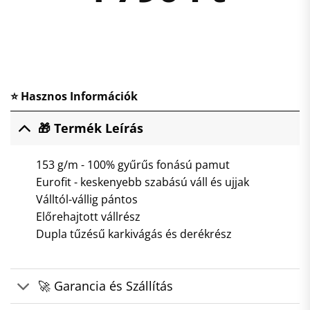
⭐ Hasznos Információk
🎁 Termék Leírás
153 g/m - 100% gyűrűs fonású pamut
Eurofit - keskenyebb szabású váll és ujjak
Válltól-vállig pántos
Előrehajtott vállrész
Dupla tűzésű karkivágás és derékrész
🚀 Garancia és Szállítás