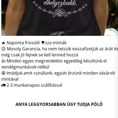
🔥 Naponta frissülő 🌳sza minták
😊 Mosoly Garancia, ha nem tetszik visszafizetjük az árát é
még csak jó fejnek se kell lenned hozzá
👍 Minden egyes megrendelést egyedileg készítünk el
vendégmunkások nélkül
🤪 Imádjuk amit csinálunk, együtt érzünk minden vásárolt
mintával
🚛 2-3 munkanapos szállítással
ANYA LEGGYORSABBAN ÚGY TUDJA PÓLÓ