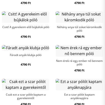
4790
Ft
4790
Ft
Csitt! A gyerekeim elől bújkálok póló
Néhány anya túl sokat káromkodik
póló
4790
Ft
4790
Ft
Fáradt anyák klubja póló
Nem érek rá egy ember nő bennem
4790
Ft
póló
4790
Ft
Csak ezt a szar pólót kaptam a
Ezt a szar pólót kaptam
gyerekeimtől
anyáknapjára
4790
Ft
4790
Ft