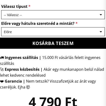
Válassz típust
*
Előre vagy hátulra szeretnéd a mintát?
*
KOSÁRBA TESZEM
🚛
Ingyenes szállítás |
15.000 Ft vásárlás felett ingyenes
szállítás
🚀
Express kézbesítés
|
Akár egy munkanapon belül nálad
lehet kedvenc rendelésed
❤️
Garancia |
Nem tetszik? Visszafizetjük az árát vagy
cseréljük. Ejha 🤯
4 790
Ft