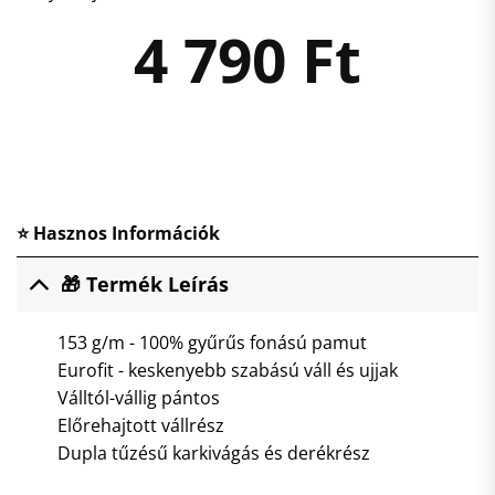
4 790
Ft
⭐ Hasznos Információk
🎁 Termék Leírás
153 g/m - 100% gyűrűs fonású pamut
Eurofit - keskenyebb szabású váll és ujjak
Válltól-vállig pántos
Előrehajtott vállrész
Dupla tűzésű karkivágás és derékrész