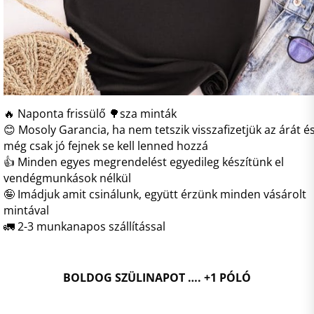
🔥 Naponta frissülő 🌳sza minták
😊 Mosoly Garancia, ha nem tetszik visszafizetjük az árát é
még csak jó fejnek se kell lenned hozzá
👍 Minden egyes megrendelést egyedileg készítünk el
vendégmunkások nélkül
🤪 Imádjuk amit csinálunk, együtt érzünk minden vásárolt
mintával
🚛 2-3 munkanapos szállítással
BOLDOG SZÜLINAPOT …. +1 PÓLÓ