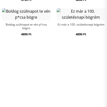
Boldog szülinapot te vén p*csa
Ez már a 100. születésnapi bögrém
bögre
4890
Ft
4890
Ft