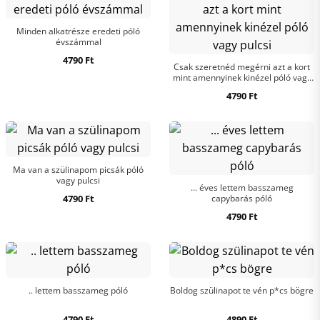
Minden alkatrésze eredeti póló
évszámmal
4790
Ft
Csak szeretnéd megérni azt a kort
mint amennyinek kinézel póló vagy
pulcsi
4790
Ft
Ma van a szülinapom picsák póló
vagy pulcsi
... éves lettem basszameg
4790
Ft
capybarás póló
4790
Ft
.. lettem basszameg póló
Boldog szülinapot te vén p*cs bögre
4790
Ft
4890
Ft