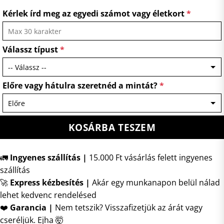
Kérlek írd meg az egyedi számot vagy életkort
*
Válassz típust
*
Előre vagy hátulra szeretnéd a mintát?
*
KOSÁRBA TESZEM
🚛
Ingyenes szállítás |
15.000 Ft vásárlás felett ingyenes
szállítás
🚀
Express kézbesítés
|
Akár egy munkanapon belül nálad
lehet kedvenc rendelésed
❤️
Garancia |
Nem tetszik? Visszafizetjük az árát vagy
cseréljük. Ejha 🤯