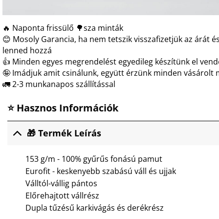
🔥 Naponta frissülő 🌳sza minták
😊 Mosoly Garancia, ha nem tetszik visszafizetjük az árát és
lenned hozzá
👍 Minden egyes megrendelést egyedileg készítünk el ven
🤪 Imádjuk amit csinálunk, együtt érzünk minden vásárolt 
🚛 2-3 munkanapos szállítással
⭐ Hasznos Információk
🎁 Termék Leírás
153 g/m - 100% gyűrűs fonású pamut
Eurofit - keskenyebb szabású váll és ujjak
Válltól-vállig pántos
Előrehajtott vállrész
Dupla tűzésű karkivágás és derékrész