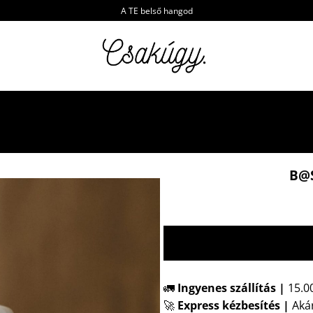
A TE belső hangod
B@
🚛
Ingyenes szállítás |
15.00
🚀
Express kézbesítés
|
Akár