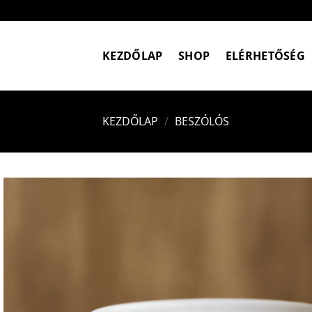
Skip
to
content
KEZDŐLAP
SHOP
ELÉRHETŐSÉG
KEZDŐLAP
/
BESZÓLÓS