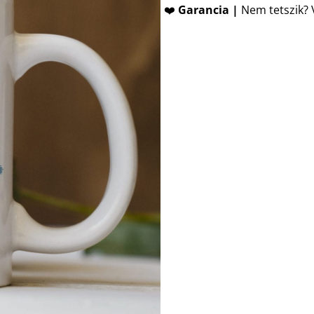
❤️
Garancia |
Nem tetszik? V