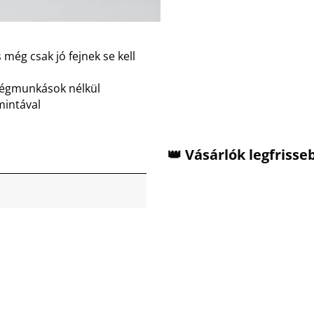
 még csak jó fejnek se kell
dégmunkások nélkül
mintával
👑 Vásárlók legfriss