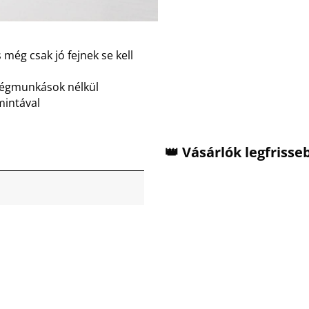
 még csak jó fejnek se kell
dégmunkások nélkül
mintával
👑 Vásárlók legfriss