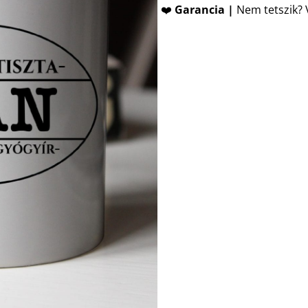
❤️
Garancia |
Nem tetszik? V