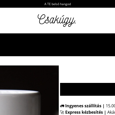
A TE belső hangod
🚛
Ingyenes szállítás |
15.00
🚀
Express kézbesítés
|
Akár