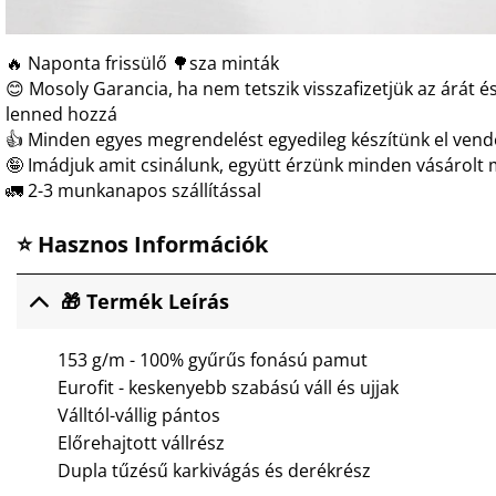
🔥 Naponta frissülő 🌳sza minták
😊 Mosoly Garancia, ha nem tetszik visszafizetjük az árát és
lenned hozzá
👍 Minden egyes megrendelést egyedileg készítünk el ven
🤪 Imádjuk amit csinálunk, együtt érzünk minden vásárolt 
🚛 2-3 munkanapos szállítással
⭐ Hasznos Információk
🎁 Termék Leírás
153 g/m - 100% gyűrűs fonású pamut
Eurofit - keskenyebb szabású váll és ujjak
Válltól-vállig pántos
Előrehajtott vállrész
Dupla tűzésű karkivágás és derékrész