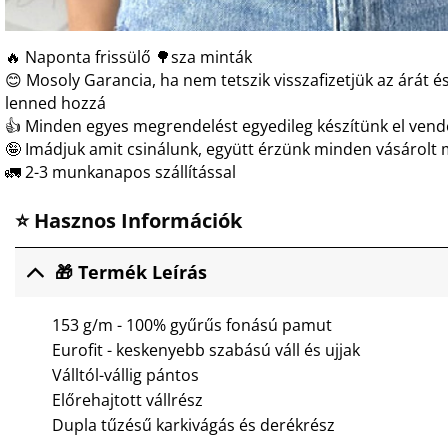
🔥 Naponta frissülő 🌳sza minták
😊 Mosoly Garancia, ha nem tetszik visszafizetjük az árát és
lenned hozzá
👍 Minden egyes megrendelést egyedileg készítünk el ven
🤪 Imádjuk amit csinálunk, együtt érzünk minden vásárolt 
🚛 2-3 munkanapos szállítással
⭐ Hasznos Információk
🎁 Termék Leírás
153 g/m - 100% gyűrűs fonású pamut
Eurofit - keskenyebb szabású váll és ujjak
Válltól-vállig pántos
Előrehajtott vállrész
Dupla tűzésű karkivágás és derékrész