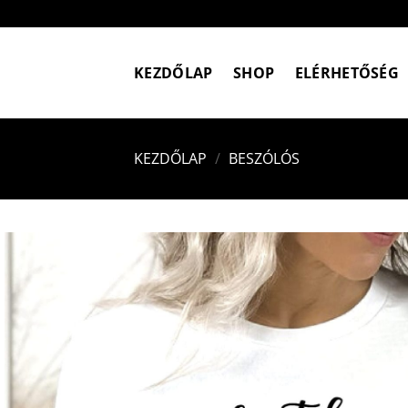
Skip
to
content
KEZDŐLAP
SHOP
ELÉRHETŐSÉG
KEZDŐLAP
/
BESZÓLÓS