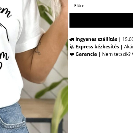
🚛
Ingyenes szállítás |
15.00
🚀
Express kézbesítés
|
Akár
❤️
Garancia |
Nem tetszik? V