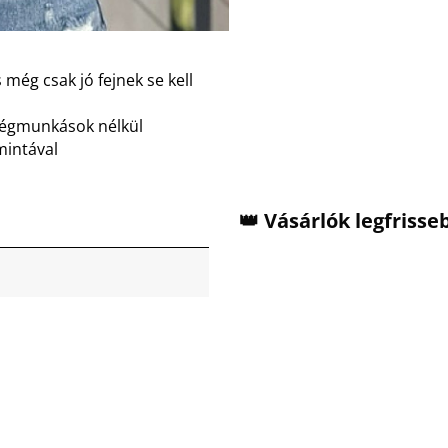
 még csak jó fejnek se kell
dégmunkások nélkül
mintával
👑 Vásárlók legfriss