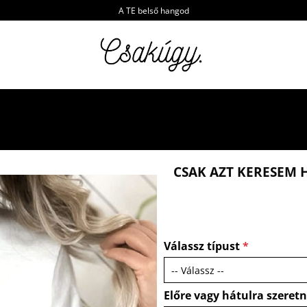
A TE belső hangod
CSAK AZT KERESEM 
Válassz típust
*
Előre vagy hátulra szeret