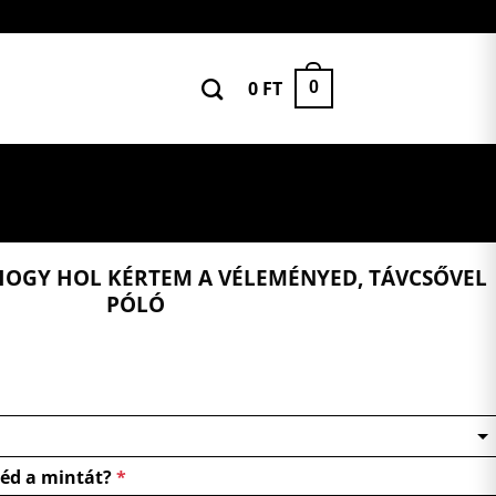
0
FT
0
HOGY HOL KÉRTEM A VÉLEMÉNYED, TÁVCSŐVEL
PÓLÓ
néd a mintát?
*