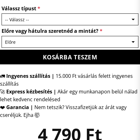
Válassz típust
*
Előre vagy hátulra szeretnéd a mintát?
*
KOSÁRBA TESZEM
🚛
Ingyenes szállítás |
15.000 Ft vásárlás felett ingyenes
szállítás
🚀
Express kézbesítés
|
Akár egy munkanapon belül nálad
lehet kedvenc rendelésed
❤️
Garancia |
Nem tetszik? Visszafizetjük az árát vagy
cseréljük. Ejha 🤯
4 790
Ft