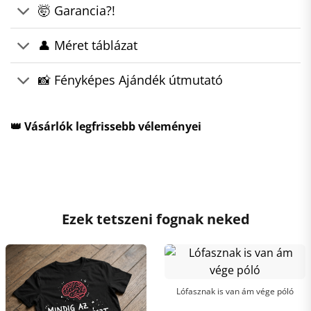
🤯 Garancia?!
👤 Méret táblázat
📸 Fényképes Ajándék útmutató
👑 Vásárlók legfrissebb véleményei
Ezek tetszeni fognak neked
Lófasznak is van ám vége póló