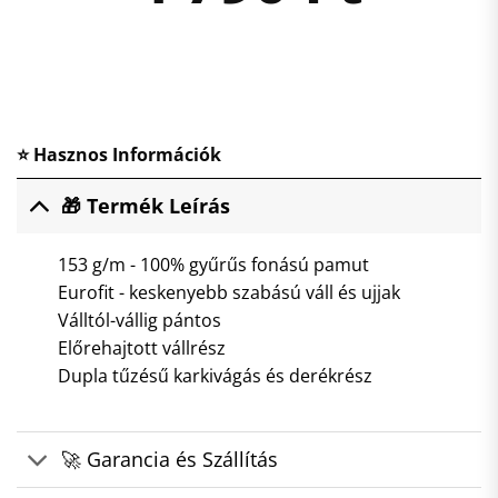
⭐ Hasznos Információk
🎁 Termék Leírás
153 g/m - 100% gyűrűs fonású pamut
Eurofit - keskenyebb szabású váll és ujjak
Válltól-vállig pántos
Előrehajtott vállrész
Dupla tűzésű karkivágás és derékrész
🚀 Garancia és Szállítás