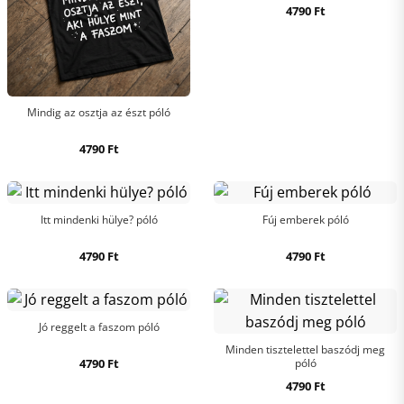
4790
Ft
Mindig az osztja az észt póló
4790
Ft
Itt mindenki hülye? póló
Fúj emberek póló
4790
Ft
4790
Ft
Jó reggelt a faszom póló
Minden tisztelettel baszódj meg
4790
Ft
póló
4790
Ft