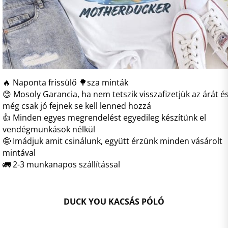
🔥 Naponta frissülő 🌳sza minták
😊 Mosoly Garancia, ha nem tetszik visszafizetjük az árát é
még csak jó fejnek se kell lenned hozzá
👍 Minden egyes megrendelést egyedileg készítünk el
vendégmunkások nélkül
🤪 Imádjuk amit csinálunk, együtt érzünk minden vásárolt
mintával
🚛 2-3 munkanapos szállítással
DUCK YOU KACSÁS PÓLÓ