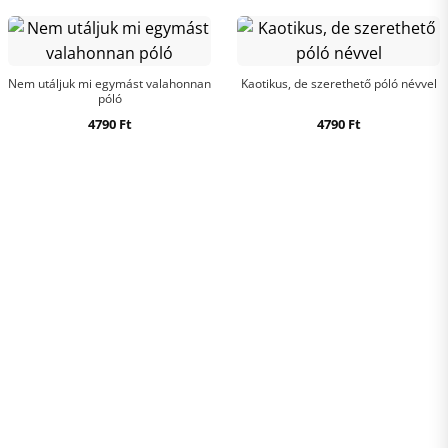
Nem utáljuk mi egymást valahonnan
Kaotikus, de szerethető póló névvel
póló
4790
Ft
4790
Ft