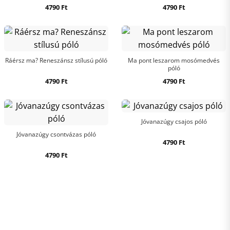
4790
Ft
4790
Ft
Ráérsz ma? Reneszánsz stílusú póló
Ma pont leszarom mosómedvés
póló
4790
Ft
4790
Ft
Jóvanazúgy csajos póló
Jóvanazúgy csontvázas póló
4790
Ft
4790
Ft