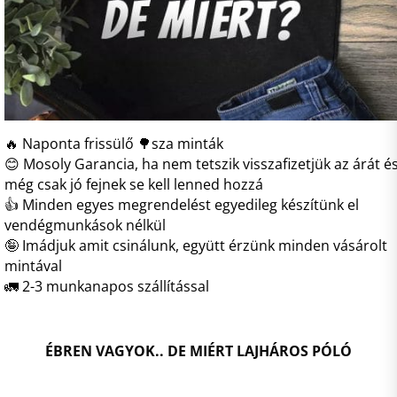
🔥 Naponta frissülő 🌳sza minták
😊 Mosoly Garancia, ha nem tetszik visszafizetjük az árát é
még csak jó fejnek se kell lenned hozzá
👍 Minden egyes megrendelést egyedileg készítünk el
vendégmunkások nélkül
🤪 Imádjuk amit csinálunk, együtt érzünk minden vásárolt
mintával
🚛 2-3 munkanapos szállítással
ÉBREN VAGYOK.. DE MIÉRT LAJHÁROS PÓLÓ