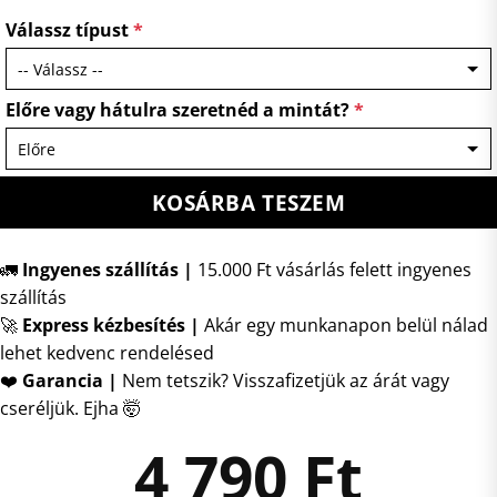
Válassz típust
*
Előre vagy hátulra szeretnéd a mintát?
*
KOSÁRBA TESZEM
🚛
Ingyenes szállítás |
15.000 Ft vásárlás felett ingyenes
szállítás
🚀
Express kézbesítés
|
Akár egy munkanapon belül nálad
lehet kedvenc rendelésed
❤️
Garancia |
Nem tetszik? Visszafizetjük az árát vagy
cseréljük. Ejha 🤯
4 790
Ft