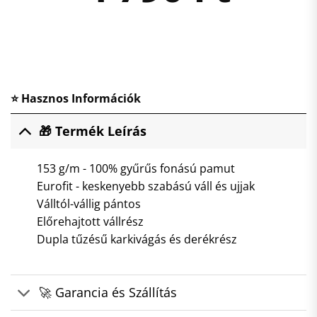
⭐ Hasznos Információk
🎁 Termék Leírás
153 g/m - 100% gyűrűs fonású pamut
Eurofit - keskenyebb szabású váll és ujjak
Válltól-vállig pántos
Előrehajtott vállrész
Dupla tűzésű karkivágás és derékrész
🚀 Garancia és Szállítás