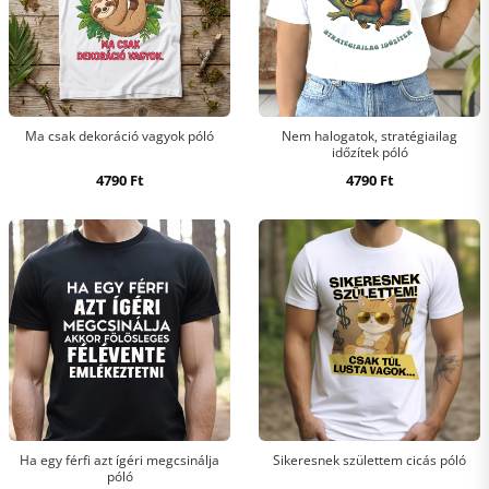
Ma csak dekoráció vagyok póló
Nem halogatok, stratégiailag
időzítek póló
4790
Ft
4790
Ft
Ha egy férfi azt ígéri megcsinálja
Sikeresnek születtem cicás póló
póló