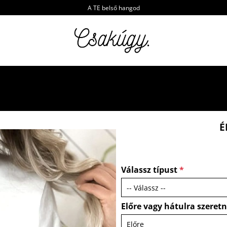
A TE belső hangod
É
Válassz típust
*
Előre vagy hátulra szeret