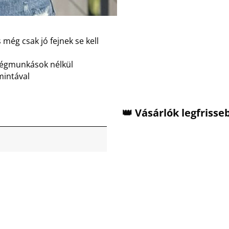
 még csak jó fejnek se kell
dégmunkások nélkül
mintával
👑 Vásárlók legfriss