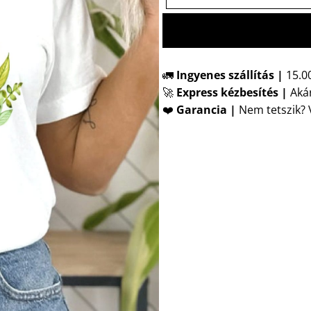
🚛
Ingyenes szállítás |
15.00
🚀
Express kézbesítés
|
Akár
❤️
Garancia |
Nem tetszik? V