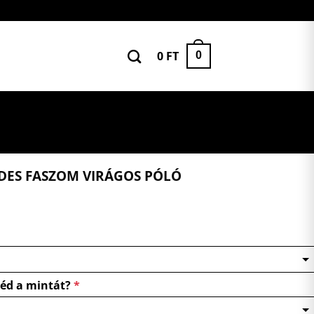
0
FT
0
DES FASZOM VIRÁGOS PÓLÓ
néd a mintát?
*