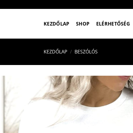
Skip
to
content
KEZDŐLAP
SHOP
ELÉRHETŐSÉG
KEZDŐLAP
/
BESZÓLÓS