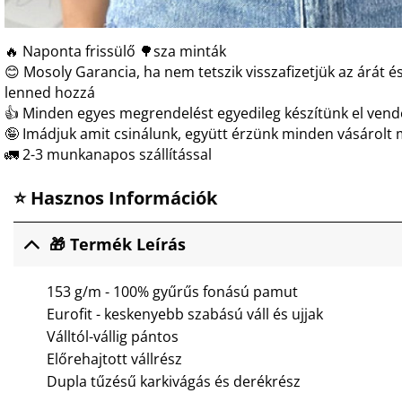
🔥 Naponta frissülő 🌳sza minták
😊 Mosoly Garancia, ha nem tetszik visszafizetjük az árát és
lenned hozzá
👍 Minden egyes megrendelést egyedileg készítünk el ven
🤪 Imádjuk amit csinálunk, együtt érzünk minden vásárolt 
🚛 2-3 munkanapos szállítással
⭐ Hasznos Információk
🎁 Termék Leírás
153 g/m - 100% gyűrűs fonású pamut
Eurofit - keskenyebb szabású váll és ujjak
Válltól-vállig pántos
Előrehajtott vállrész
Dupla tűzésű karkivágás és derékrész