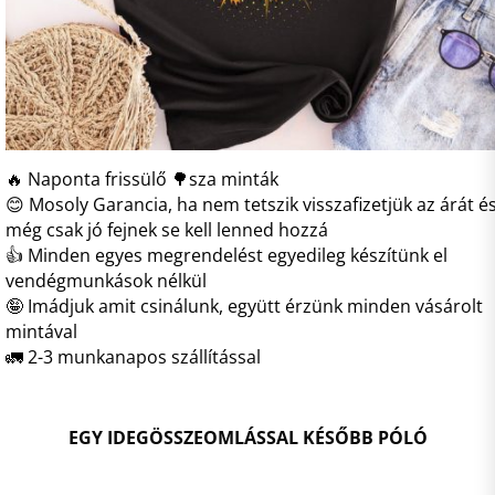
🔥 Naponta frissülő 🌳sza minták
😊 Mosoly Garancia, ha nem tetszik visszafizetjük az árát é
még csak jó fejnek se kell lenned hozzá
👍 Minden egyes megrendelést egyedileg készítünk el
vendégmunkások nélkül
🤪 Imádjuk amit csinálunk, együtt érzünk minden vásárolt
mintával
🚛 2-3 munkanapos szállítással
EGY IDEGÖSSZEOMLÁSSAL KÉSŐBB PÓLÓ