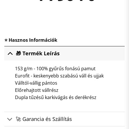
⭐ Hasznos Információk
🎁 Termék Leírás
153 g/m - 100% gyűrűs fonású pamut
Eurofit - keskenyebb szabású váll és ujjak
Válltól-vállig pántos
Előrehajtott vállrész
Dupla tűzésű karkivágás és derékrész
🚀 Garancia és Szállítás