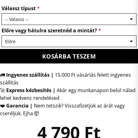
Válassz típust
*
Előre vagy hátulra szeretnéd a mintát?
*
KOSÁRBA TESZEM
🚛
Ingyenes szállítás |
15.000 Ft vásárlás felett ingyenes
szállítás
🚀
Express kézbesítés
|
Akár egy munkanapon belül nálad
lehet kedvenc rendelésed
❤️
Garancia |
Nem tetszik? Visszafizetjük az árát vagy
cseréljük. Ejha 🤯
4 790
Ft