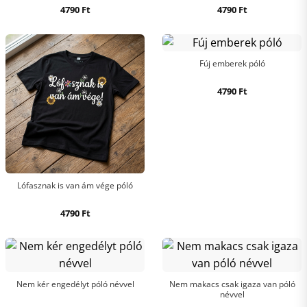
4790
Ft
4790
Ft
Fúj emberek póló
4790
Ft
Lófasznak is van ám vége póló
4790
Ft
Nem kér engedélyt póló névvel
Nem makacs csak igaza van póló
névvel