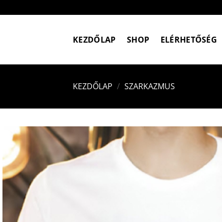
Skip
to
content
KEZDŐLAP
SHOP
ELÉRHETŐSÉG
KEZDŐLAP
/
SZARKAZMUS