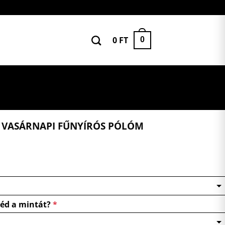
0
FT
0
A VASÁRNAPI FŰNYÍRÓS PÓLÓM
néd a mintát?
*