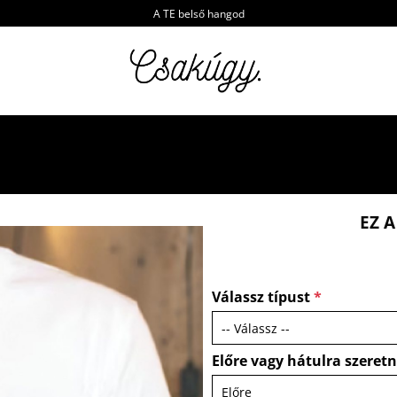
A TE belső hangod
EZ 
Válassz típust
*
Előre vagy hátulra szeret