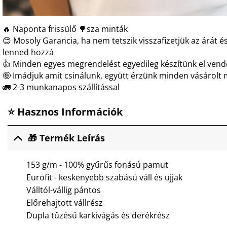
🔥 Naponta frissülő 🌳sza minták
😊 Mosoly Garancia, ha nem tetszik visszafizetjük az árát és
lenned hozzá
👍 Minden egyes megrendelést egyedileg készítünk el ven
🤪 Imádjuk amit csinálunk, együtt érzünk minden vásárolt 
🚛 2-3 munkanapos szállítással
⭐ Hasznos Információk
🎁 Termék Leírás
153 g/m - 100% gyűrűs fonású pamut
Eurofit - keskenyebb szabású váll és ujjak
Válltól-vállig pántos
Előrehajtott vállrész
Dupla tűzésű karkivágás és derékrész