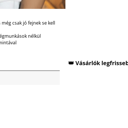
 még csak jó fejnek se kell
dégmunkások nélkül
mintával
👑 Vásárlók legfriss