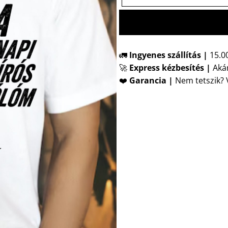
🚛
Ingyenes szállítás |
15.00
🚀
Express kézbesítés
|
Akár
❤️
Garancia |
Nem tetszik? V