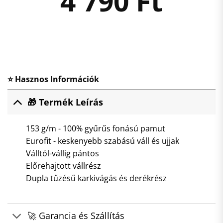
4 790
Ft
⭐ Hasznos Információk
🎁 Termék Leírás
153 g/m - 100% gyűrűs fonású pamut
Eurofit - keskenyebb szabású váll és ujjak
Válltól-vállig pántos
Előrehajtott vállrész
Dupla tűzésű karkivágás és derékrész
🚀 Garancia és Szállítás