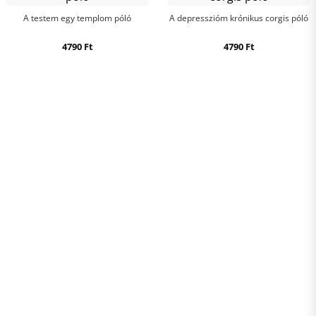
A testem egy templom póló
A depresszióm krónikus corgis póló
4790
Ft
4790
Ft