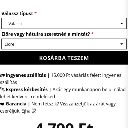
Válassz típust
*
Előre vagy hátulra szeretnéd a mintát?
*
KOSÁRBA TESZEM
🚛
Ingyenes szállítás |
15.000 Ft vásárlás felett ingyenes
szállítás
🚀
Express kézbesítés
|
Akár egy munkanapon belül nálad
lehet kedvenc rendelésed
❤️
Garancia |
Nem tetszik? Visszafizetjük az árát vagy
cseréljük. Ejha 🤯