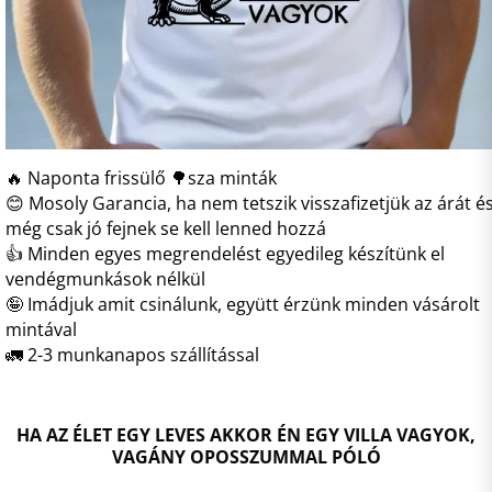
🔥 Naponta frissülő 🌳sza minták
😊 Mosoly Garancia, ha nem tetszik visszafizetjük az árát é
még csak jó fejnek se kell lenned hozzá
👍 Minden egyes megrendelést egyedileg készítünk el
vendégmunkások nélkül
🤪 Imádjuk amit csinálunk, együtt érzünk minden vásárolt
mintával
🚛 2-3 munkanapos szállítással
HA AZ ÉLET EGY LEVES AKKOR ÉN EGY VILLA VAGYOK,
VAGÁNY OPOSSZUMMAL PÓLÓ