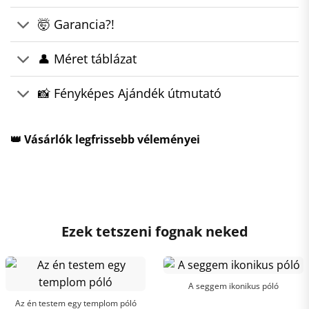
🤯 Garancia?!
👤 Méret táblázat
📸 Fényképes Ajándék útmutató
👑 Vásárlók legfrissebb véleményei
Ezek tetszeni fognak neked
A seggem ikonikus póló
Az én testem egy templom póló