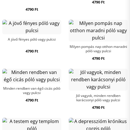
4790
Ft
4790
Ft
A jövő fényes póló vagy pulcsi
Milyen pompás nap otthon maradni
4790
Ft
póló vagy pulcsi
4790
Ft
Minden rendben van égő cicás póló
vagy pulcsi
Jól vagyok, minden rendben
4790
Ft
karácsonyi póló vagy pulcsi
4790
Ft