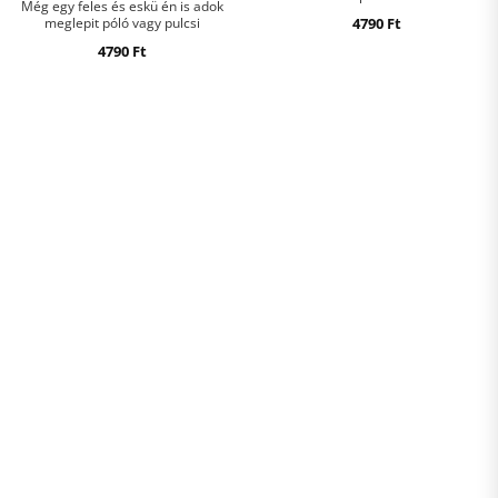
Még egy feles és eskü én is adok
meglepit póló vagy pulcsi
4790
Ft
4790
Ft