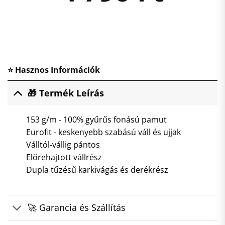
⭐ Hasznos Információk
🎁 Termék Leírás
153 g/m - 100% gyűrűs fonású pamut
Eurofit - keskenyebb szabású váll és ujjak
Válltól-vállig pántos
Előrehajtott vállrész
Dupla tűzésű karkivágás és derékrész
🚀 Garancia és Szállítás