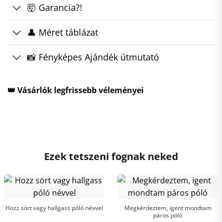
🤯 Garancia?!
👤 Méret táblázat
📸 Fényképes Ajándék útmutató
👑 Vásárlók legfrissebb véleményei
Ezek tetszeni fognak neked
Hozz sört vagy hallgass póló névvel
Megkérdeztem, igent mondtam
páros póló