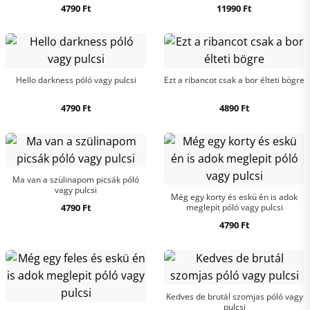
4790
Ft
11990
Ft
Hello darkness póló vagy pulcsi
Ezt a ribancot csak a bor élteti bögre
4790
Ft
4890
Ft
Ma van a szülinapom picsák póló
vagy pulcsi
Még egy korty és eskü én is adok
4790
Ft
meglepit póló vagy pulcsi
4790
Ft
Kedves de brutál szomjas póló vagy
pulcsi