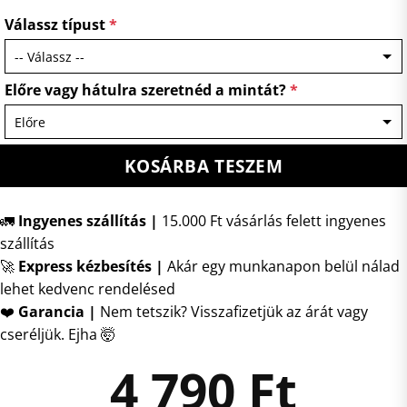
Válassz típust
*
Előre vagy hátulra szeretnéd a mintát?
*
KOSÁRBA TESZEM
🚛
Ingyenes szállítás |
15.000 Ft vásárlás felett ingyenes
szállítás
🚀
Express kézbesítés
|
Akár egy munkanapon belül nálad
lehet kedvenc rendelésed
❤️
Garancia |
Nem tetszik? Visszafizetjük az árát vagy
cseréljük. Ejha 🤯
4 790
Ft