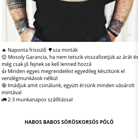
🔥 Naponta frissülő 🌳sza minták
😊 Mosoly Garancia, ha nem tetszik visszafizetjük az árát é
még csak jó fejnek se kell lenned hozzá
👍 Minden egyes megrendelést egyedileg készítünk el
vendégmunkások nélkül
🤪 Imádjuk amit csinálunk, együtt érzünk minden vásárolt
mintával
🚛 2-3 munkanapos szállítással
HABOS BABOS SÖRÖSKORSÓS PÓLÓ