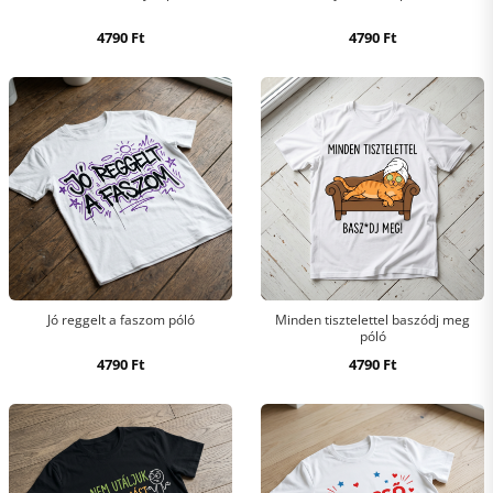
4790
Ft
4790
Ft
Jó reggelt a faszom póló
Minden tisztelettel baszódj meg
póló
4790
Ft
4790
Ft