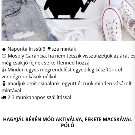
🔥 Naponta frissülő 🌳sza minták
😊 Mosoly Garancia, ha nem tetszik visszafizetjük az árát é
még csak jó fejnek se kell lenned hozzá
👍 Minden egyes megrendelést egyedileg készítünk el
vendégmunkások nélkül
🤪 Imádjuk amit csinálunk, együtt érzünk minden vásárolt
mintával
🚛 2-3 munkanapos szállítással
HAGYJÁL BÉKÉN MÓD AKTIVÁLVA, FEKETE MACSKÁVAL
PÓLÓ