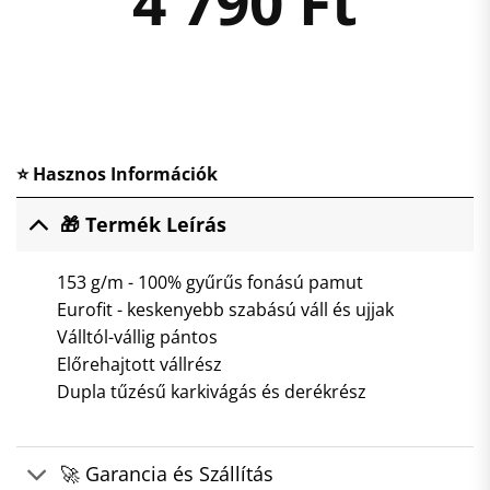
4 790
Ft
⭐ Hasznos Információk
🎁 Termék Leírás
153 g/m - 100% gyűrűs fonású pamut
Eurofit - keskenyebb szabású váll és ujjak
Válltól-vállig pántos
Előrehajtott vállrész
Dupla tűzésű karkivágás és derékrész
🚀 Garancia és Szállítás