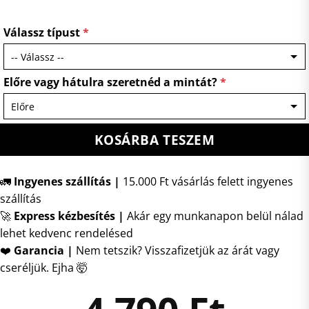
Válassz típust
*
Előre vagy hátulra szeretnéd a mintát?
*
KOSÁRBA TESZEM
🚛
Ingyenes szállítás |
15.000 Ft vásárlás felett ingyenes
szállítás
🚀
Express kézbesítés
|
Akár egy munkanapon belül nálad
lehet kedvenc rendelésed
❤️
Garancia |
Nem tetszik? Visszafizetjük az árát vagy
cseréljük. Ejha 🤯