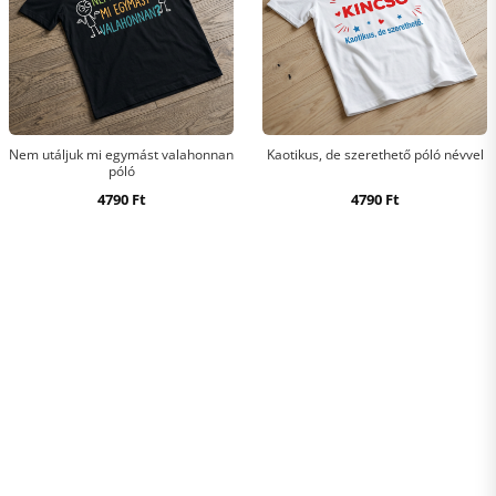
Nem utáljuk mi egymást valahonnan
Kaotikus, de szerethető póló névvel
póló
4790
Ft
4790
Ft