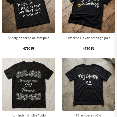
Mindig az osztja az észt póló
Lófasznak is van ám vége póló
4790
Ft
4790
Ft
Itt mindenki hülye? póló
Fúj emberek póló