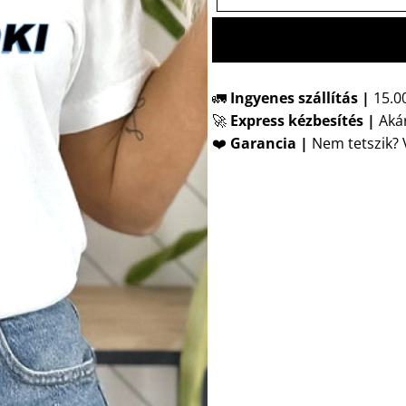
🚛
Ingyenes szállítás |
15.00
🚀
Express kézbesítés
|
Akár
❤️
Garancia |
Nem tetszik? V