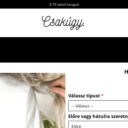
A TE belső hangod
H
Válassz típust
*
Előre vagy hátulra szeret