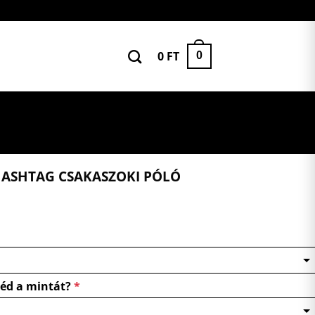
0
FT
0
ASHTAG CSAKASZOKI PÓLÓ
néd a mintát?
*