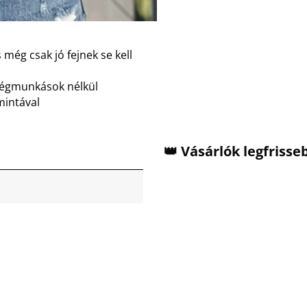
 még csak jó fejnek se kell
dégmunkások nélkül
mintával
👑 Vásárlók legfriss