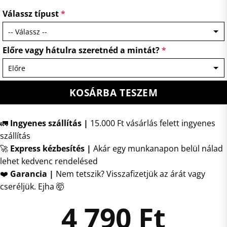
Válassz típust
*
Előre vagy hátulra szeretnéd a mintát?
*
KOSÁRBA TESZEM
🚛
Ingyenes szállítás |
15.000 Ft vásárlás felett ingyenes
szállítás
🚀
Express kézbesítés
|
Akár egy munkanapon belül nálad
lehet kedvenc rendelésed
❤️
Garancia |
Nem tetszik? Visszafizetjük az árát vagy
cseréljük. Ejha 🤯
4 790
Ft