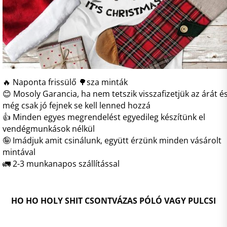
🔥 Naponta frissülő 🌳sza minták
😊 Mosoly Garancia, ha nem tetszik visszafizetjük az árát é
még csak jó fejnek se kell lenned hozzá
👍 Minden egyes megrendelést egyedileg készítünk el
vendégmunkások nélkül
🤪 Imádjuk amit csinálunk, együtt érzünk minden vásárolt
mintával
🚛 2-3 munkanapos szállítással
HO HO HOLY SHIT CSONTVÁZAS PÓLÓ VAGY PULCSI