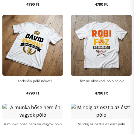
4790
Ft
4790
Ft
... sörkirály póló névvel
.. főz ne okoskodj póló névvel
4790
Ft
4790
Ft
A munka hőse nem én vagyok póló
Mindig az osztja az észt póló