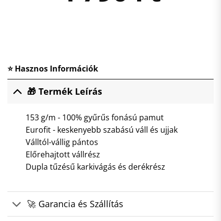
⭐ Hasznos Információk
🎁 Termék Leírás
153 g/m - 100% gyűrűs fonású pamut
Eurofit - keskenyebb szabású váll és ujjak
Válltól-vállig pántos
Előrehajtott vállrész
Dupla tűzésű karkivágás és derékrész
🚀 Garancia és Szállítás