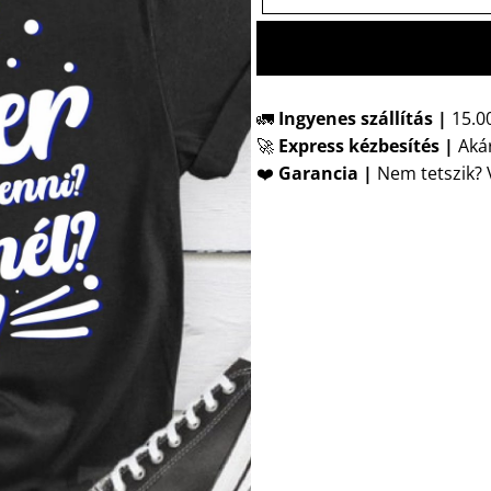
🚛
Ingyenes szállítás |
15.00
🚀
Express kézbesítés
|
Akár
❤️
Garancia |
Nem tetszik? V