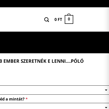
0
FT
0
B EMBER SZERETNÉK E LENNI….PÓLÓ
néd a mintát?
*