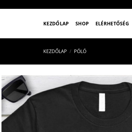
Skip
to
content
KEZDŐLAP
SHOP
ELÉRHETŐSÉG
KEZDŐLAP
/
PÓLÓ