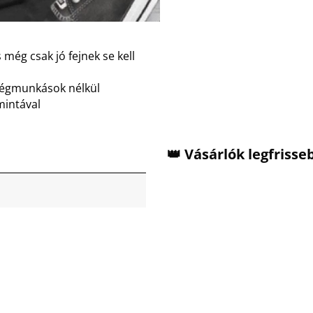
 még csak jó fejnek se kell
dégmunkások nélkül
mintával
👑 Vásárlók legfriss