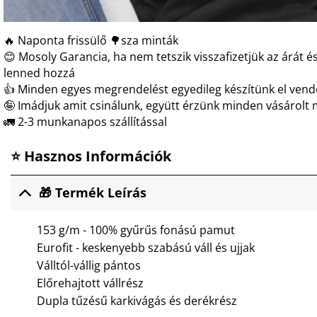
🔥 Naponta frissülő 🌳sza minták
😊 Mosoly Garancia, ha nem tetszik visszafizetjük az árát és
lenned hozzá
👍 Minden egyes megrendelést egyedileg készítünk el ven
🤪 Imádjuk amit csinálunk, együtt érzünk minden vásárolt 
🚛 2-3 munkanapos szállítással
⭐ Hasznos Információk
🎁 Termék Leírás
153 g/m - 100% gyűrűs fonású pamut
Eurofit - keskenyebb szabású váll és ujjak
Válltól-vállig pántos
Előrehajtott vállrész
Dupla tűzésű karkivágás és derékrész