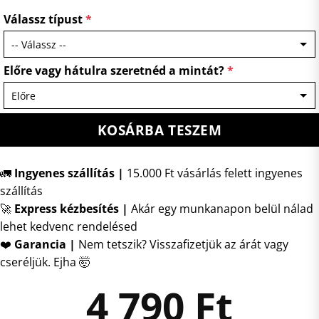
Válassz típust
*
Előre vagy hátulra szeretnéd a mintát?
*
KOSÁRBA TESZEM
🚛
Ingyenes szállítás |
15.000 Ft vásárlás felett ingyenes
szállítás
🚀
Express kézbesítés
|
Akár egy munkanapon belül nálad
lehet kedvenc rendelésed
❤️
Garancia |
Nem tetszik? Visszafizetjük az árát vagy
cseréljük. Ejha 🤯
4 790
Ft