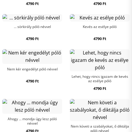
4790
Ft
4790
Ft
... sörkirály póló névvel
Kevés az esélye póló
4790
Ft
4790
Ft
Nem kér engedélyt póló névvel
Lehet, hogy nincs igazam de kevés
4790
Ft
az esélye póló
4790
Ft
Ahogy ... mondja úgy lesz póló
névvel
Nem követi a szabályokat, ő diktálja
4790
Ft
póló névvel