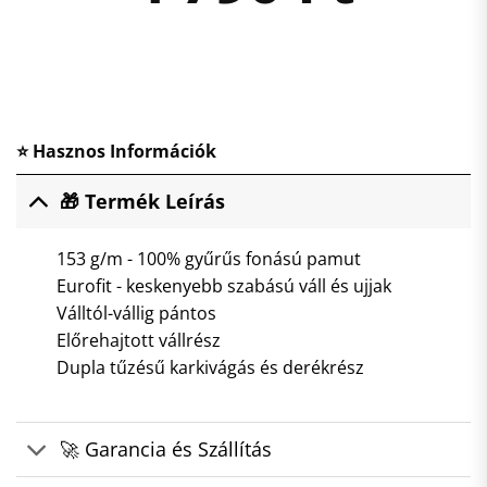
⭐ Hasznos Információk
🎁 Termék Leírás
153 g/m - 100% gyűrűs fonású pamut
Eurofit - keskenyebb szabású váll és ujjak
Válltól-vállig pántos
Előrehajtott vállrész
Dupla tűzésű karkivágás és derékrész
🚀 Garancia és Szállítás