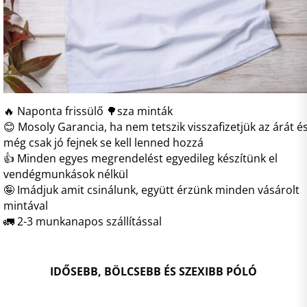
🔥 Naponta frissülő 🌳sza minták
😊 Mosoly Garancia, ha nem tetszik visszafizetjük az árát é
még csak jó fejnek se kell lenned hozzá
👍 Minden egyes megrendelést egyedileg készítünk el
vendégmunkások nélkül
🤪 Imádjuk amit csinálunk, együtt érzünk minden vásárolt
mintával
🚛 2-3 munkanapos szállítással
IDŐSEBB, BÖLCSEBB ÉS SZEXIBB PÓLÓ