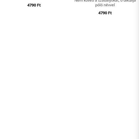
Nem követi a szabályokat, ő diktálja
4790
Ft
póló névvel
4790
Ft