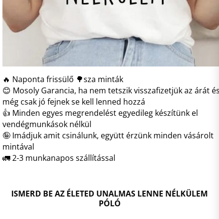
🔥 Naponta frissülő 🌳sza minták
😊 Mosoly Garancia, ha nem tetszik visszafizetjük az árát é
még csak jó fejnek se kell lenned hozzá
👍 Minden egyes megrendelést egyedileg készítünk el
vendégmunkások nélkül
🤪 Imádjuk amit csinálunk, együtt érzünk minden vásárolt
mintával
🚛 2-3 munkanapos szállítással
ISMERD BE AZ ÉLETED UNALMAS LENNE NÉLKÜLEM
PÓLÓ