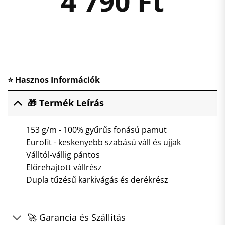
4 790
Ft
⭐ Hasznos Információk
🎁 Termék Leírás
153 g/m - 100% gyűrűs fonású pamut
Eurofit - keskenyebb szabású váll és ujjak
Válltól-vállig pántos
Előrehajtott vállrész
Dupla tűzésű karkivágás és derékrész
🚀 Garancia és Szállítás