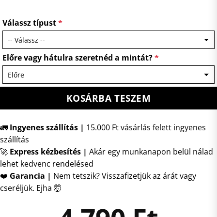
Válassz típust
*
Előre vagy hátulra szeretnéd a mintát?
*
KOSÁRBA TESZEM
🚛
Ingyenes szállítás |
15.000 Ft vásárlás felett ingyenes
szállítás
🚀
Express kézbesítés
|
Akár egy munkanapon belül nálad
lehet kedvenc rendelésed
❤️
Garancia |
Nem tetszik? Visszafizetjük az árát vagy
cseréljük. Ejha 🤯