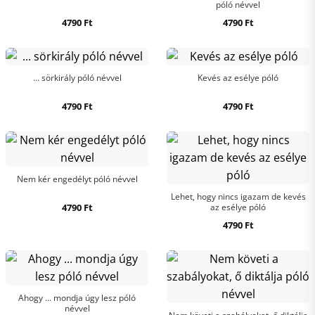
póló névvel
4790
Ft
4790
Ft
... sörkirály póló névvel
Kevés az esélye póló
4790
Ft
4790
Ft
Nem kér engedélyt póló névvel
Lehet, hogy nincs igazam de kevés
4790
Ft
az esélye póló
4790
Ft
Ahogy ... mondja úgy lesz póló
névvel