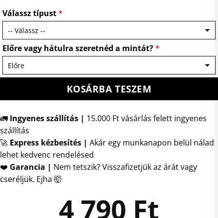
Válassz típust
*
Előre vagy hátulra szeretnéd a mintát?
*
KOSÁRBA TESZEM
🚛
Ingyenes szállítás |
15.000 Ft vásárlás felett ingyenes
szállítás
🚀
Express kézbesítés
|
Akár egy munkanapon belül nálad
lehet kedvenc rendelésed
❤️
Garancia |
Nem tetszik? Visszafizetjük az árát vagy
cseréljük. Ejha 🤯
4 790
Ft