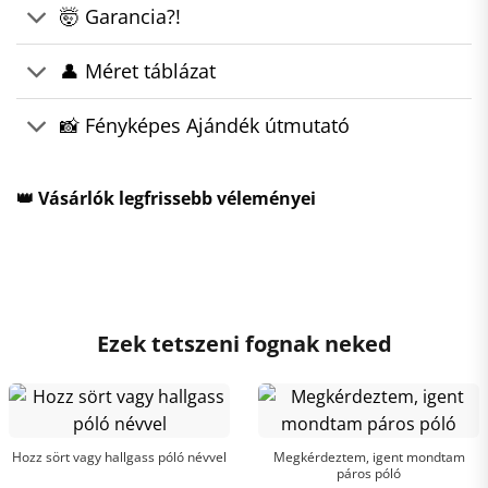
🤯 Garancia?!
👤 Méret táblázat
📸 Fényképes Ajándék útmutató
👑 Vásárlók legfrissebb véleményei
Ezek tetszeni fognak neked
Hozz sört vagy hallgass póló névvel
Megkérdeztem, igent mondtam
páros póló