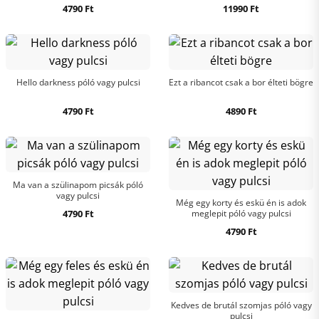
4790
Ft
11990
Ft
Hello darkness póló vagy pulcsi
Ezt a ribancot csak a bor élteti bögre
4790
Ft
4890
Ft
Ma van a szülinapom picsák póló
vagy pulcsi
Még egy korty és eskü én is adok
4790
Ft
meglepit póló vagy pulcsi
4790
Ft
Kedves de brutál szomjas póló vagy
pulcsi