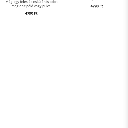
Még egy feles és eskü én is adok
meglepit póló vagy pulcsi
4790
Ft
4790
Ft