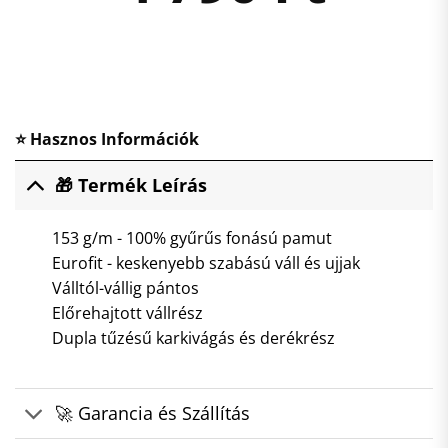
⭐ Hasznos Információk
🎁 Termék Leírás
153 g/m - 100% gyűrűs fonású pamut
Eurofit - keskenyebb szabású váll és ujjak
Válltól-vállig pántos
Előrehajtott vállrész
Dupla tűzésű karkivágás és derékrész
🚀 Garancia és Szállítás