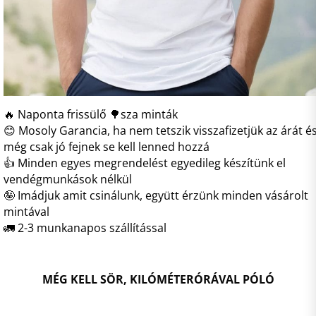
🔥 Naponta frissülő 🌳sza minták
😊 Mosoly Garancia, ha nem tetszik visszafizetjük az árát é
még csak jó fejnek se kell lenned hozzá
👍 Minden egyes megrendelést egyedileg készítünk el
vendégmunkások nélkül
🤪 Imádjuk amit csinálunk, együtt érzünk minden vásárolt
mintával
🚛 2-3 munkanapos szállítással
MÉG KELL SÖR, KILÓMÉTERÓRÁVAL PÓLÓ