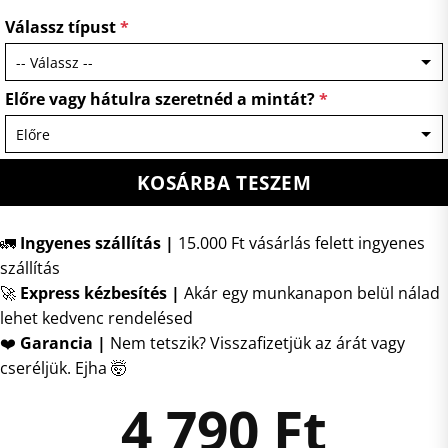
Válassz típust
*
Előre vagy hátulra szeretnéd a mintát?
*
KOSÁRBA TESZEM
🚛
Ingyenes szállítás |
15.000 Ft vásárlás felett ingyenes
szállítás
🚀
Express kézbesítés
|
Akár egy munkanapon belül nálad
lehet kedvenc rendelésed
❤️
Garancia |
Nem tetszik? Visszafizetjük az árát vagy
cseréljük. Ejha 🤯
4 790
Ft