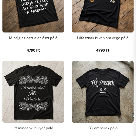
Mindig az osztja az észt póló
Lófasznak is van ám vége póló
4790
Ft
4790
Ft
Itt mindenki hülye? póló
Fúj emberek póló