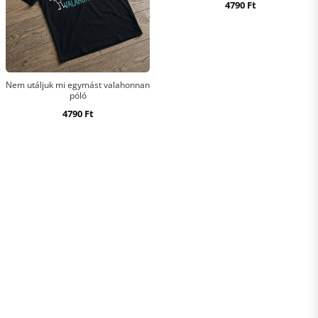
4790
Ft
Nem utáljuk mi egymást valahonnan
póló
4790
Ft