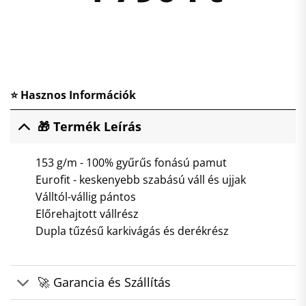
⭐ Hasznos Információk
🎁 Termék Leírás
153 g/m - 100% gyűrűs fonású pamut
Eurofit - keskenyebb szabású váll és ujjak
Válltól-vállig pántos
Előrehajtott vállrész
Dupla tűzésű karkivágás és derékrész
🚀 Garancia és Szállítás