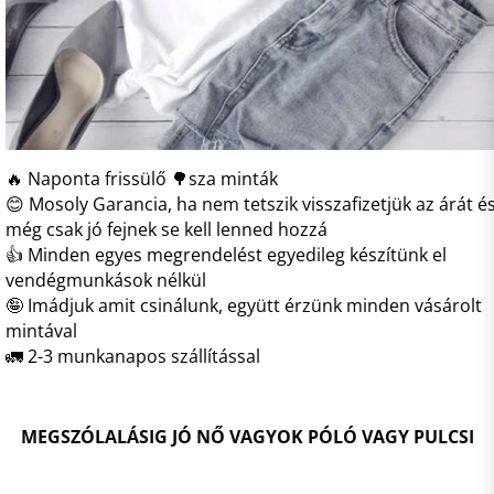
🔥 Naponta frissülő 🌳sza minták
😊 Mosoly Garancia, ha nem tetszik visszafizetjük az árát é
még csak jó fejnek se kell lenned hozzá
👍 Minden egyes megrendelést egyedileg készítünk el
vendégmunkások nélkül
🤪 Imádjuk amit csinálunk, együtt érzünk minden vásárolt
mintával
🚛 2-3 munkanapos szállítással
MEGSZÓLALÁSIG JÓ NŐ VAGYOK PÓLÓ VAGY PULCSI