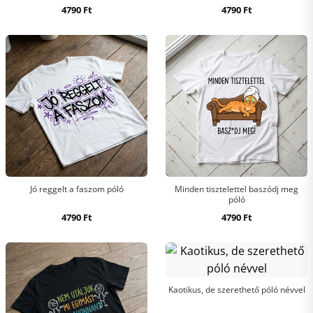
4790
Ft
4790
Ft
Jó reggelt a faszom póló
Minden tisztelettel baszódj meg
póló
4790
Ft
4790
Ft
Kaotikus, de szerethető póló névvel