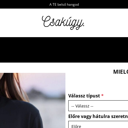
A TE belső hangod
MIEL
Válassz típust
*
Előre vagy hátulra szeret