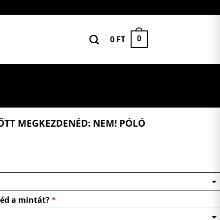
0
FT
0
ŐTT MEGKEZDENÉD: NEM! PÓLÓ
néd a mintát?
*