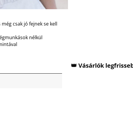
 még csak jó fejnek se kell
dégmunkások nélkül
mintával
👑 Vásárlók legfriss