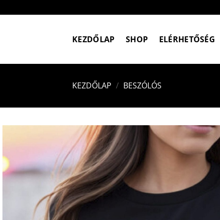
Skip
to
content
KEZDŐLAP
SHOP
ELÉRHETŐSÉG
KEZDŐLAP
/
BESZÓLÓS