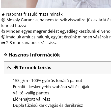
🔥 Naponta frissülő 🌳sza minták
😊 Mosoly Garancia, ha nem tetszik visszafizetjük az árát és
lenned hozzá
👍 Minden egyes megrendelést egyedileg készítünk el ven
🤪 Imádjuk amit csinálunk, együtt érzünk minden vásárolt 
🚛 2-3 munkanapos szállítással
⭐ Hasznos Információk
🎁 Termék Leírás
153 g/m - 100% gyűrűs fonású pamut
Eurofit - keskenyebb szabású váll és ujjak
Válltól-vállig pántos
Előrehajtott vállrész
Dupla tűzésű karkivágás és derékrész