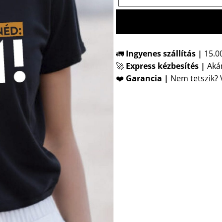
🚛
Ingyenes szállítás |
15.00
🚀
Express kézbesítés
|
Akár
❤️
Garancia |
Nem tetszik? V