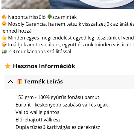
Naponta frissülő
sza minták
Mosoly Garancia, ha nem tetszik visszafizetjük az árát és
lenned hozzá
Minden egyes megrendelést egyedileg készítünk el ven
Imádjuk amit csinálunk, együtt érzünk minden vásárolt 
2-3 munkanapos szállítással
Hasznos Információk
Termék Leírás
153 g/m - 100% gyűrűs fonású pamut
Eurofit - keskenyebb szabású váll és ujjak
Válltól-vállig pántos
Előrehajtott vállrész
Dupla tűzésű karkivágás és derékrész