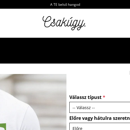
A TE belső hangod
Válassz típust
*
Előre vagy hátulra szeret