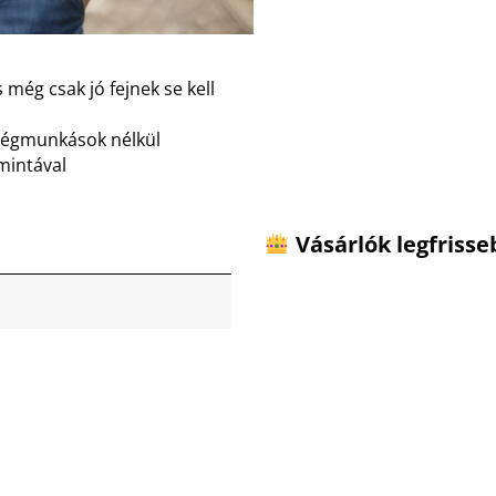
 még csak jó fejnek se kell
dégmunkások nélkül
mintával
Vásárlók legfriss