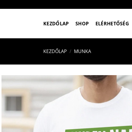
Skip
to
content
KEZDŐLAP
SHOP
ELÉRHETŐSÉG
KEZDŐLAP
/
MUNKA