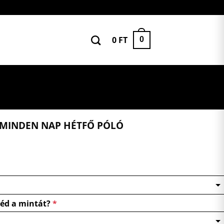
0
FT
0
MINDEN NAP HÉTFŐ PÓLÓ
néd a mintát?
*