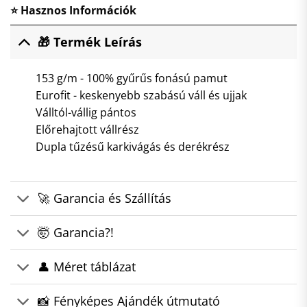
⭐ Hasznos Információk
🎁 Termék Leírás
153 g/m - 100% gyűrűs fonású pamut
Eurofit - keskenyebb szabású váll és ujjak
Válltól-vállig pántos
Előrehajtott vállrész
Dupla tűzésű karkivágás és derékrész
🚀 Garancia és Szállítás
🤯 Garancia?!
👤 Méret táblázat
📸 Fényképes Ajándék útmutató