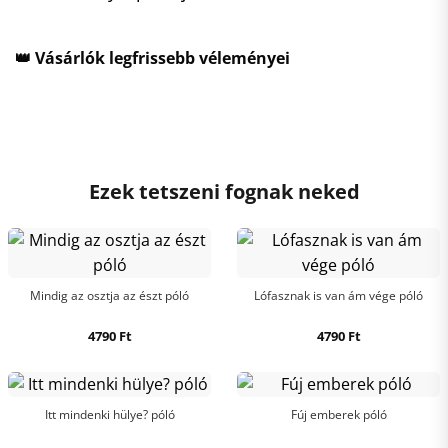
👑 Vásárlók legfrissebb véleményei
Ezek tetszeni fognak neked
Mindig az osztja az észt póló
Lófasznak is van ám vége póló
4790
Ft
4790
Ft
Itt mindenki hülye? póló
Fúj emberek póló