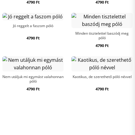
4790
Ft
4790
Ft
Jó reggelt a faszom póló
Minden tisztelettel baszódj meg
4790
Ft
póló
4790
Ft
Nem utáljuk mi egymást valahonnan
Kaotikus, de szerethető póló névvel
póló
4790
Ft
4790
Ft