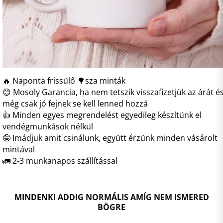
🔥 Naponta frissülő 🌳sza minták
😊 Mosoly Garancia, ha nem tetszik visszafizetjük az árát é
még csak jó fejnek se kell lenned hozzá
👍 Minden egyes megrendelést egyedileg készítünk el
vendégmunkások nélkül
🤪 Imádjuk amit csinálunk, együtt érzünk minden vásárolt
mintával
🚛 2-3 munkanapos szállítással
MINDENKI ADDIG NORMÁLIS AMÍG NEM ISMERED
BÖGRE