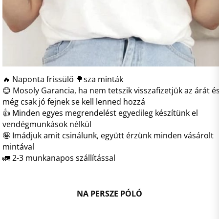
🔥 Naponta frissülő 🌳sza minták
😊 Mosoly Garancia, ha nem tetszik visszafizetjük az árát é
még csak jó fejnek se kell lenned hozzá
👍 Minden egyes megrendelést egyedileg készítünk el
vendégmunkások nélkül
🤪 Imádjuk amit csinálunk, együtt érzünk minden vásárolt
mintával
🚛 2-3 munkanapos szállítással
NA PERSZE PÓLÓ