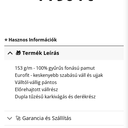
⭐ Hasznos Információk
🎁 Termék Leírás
153 g/m - 100% gyűrűs fonású pamut
Eurofit - keskenyebb szabású váll és ujjak
Válltól-vállig pántos
Előrehajtott vállrész
Dupla tűzésű karkivágás és derékrész
🚀 Garancia és Szállítás