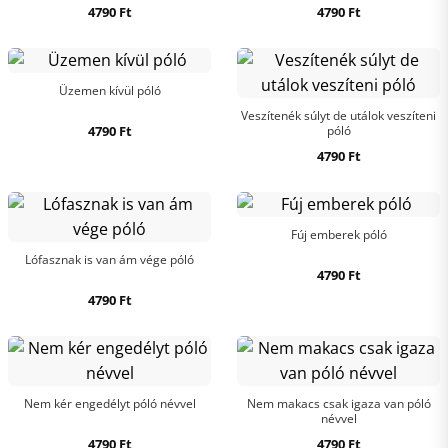
4790
Ft
4790
Ft
Üzemen kívül póló
Veszítenék súlyt de utálok veszíteni
4790
Ft
póló
4790
Ft
Fúj emberek póló
Lófasznak is van ám vége póló
4790
Ft
4790
Ft
Nem kér engedélyt póló névvel
Nem makacs csak igaza van póló
névvel
4790
Ft
4790
Ft