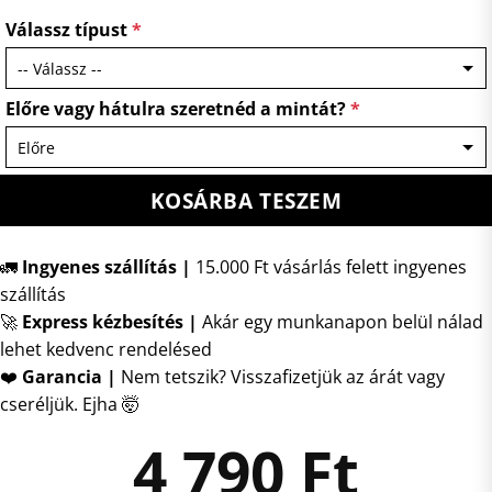
Válassz típust
*
Előre vagy hátulra szeretnéd a mintát?
*
KOSÁRBA TESZEM
🚛
Ingyenes szállítás |
15.000 Ft vásárlás felett ingyenes
szállítás
🚀
Express kézbesítés
|
Akár egy munkanapon belül nálad
lehet kedvenc rendelésed
❤️
Garancia |
Nem tetszik? Visszafizetjük az árát vagy
cseréljük. Ejha 🤯
4 790
Ft