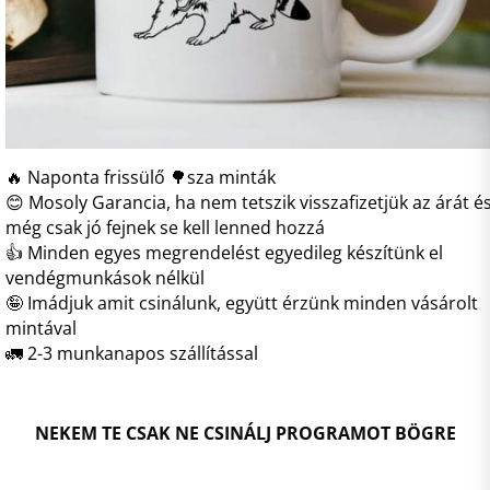
🔥 Naponta frissülő 🌳sza minták
😊 Mosoly Garancia, ha nem tetszik visszafizetjük az árát é
még csak jó fejnek se kell lenned hozzá
👍 Minden egyes megrendelést egyedileg készítünk el
vendégmunkások nélkül
🤪 Imádjuk amit csinálunk, együtt érzünk minden vásárolt
mintával
🚛 2-3 munkanapos szállítással
NEKEM TE CSAK NE CSINÁLJ PROGRAMOT BÖGRE