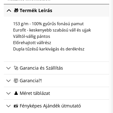
🎁 Termék Leírás
153 g/m - 100% gyűrűs fonású pamut
Eurofit - keskenyebb szabású váll és ujjak
Válltól-vállig pántos
Előrehajtott vállrész
Dupla tűzésű karkivágás és derékrész
🚀 Garancia és Szállítás
🤯 Garancia?!
👤 Méret táblázat
📸 Fényképes Ajándék útmutató