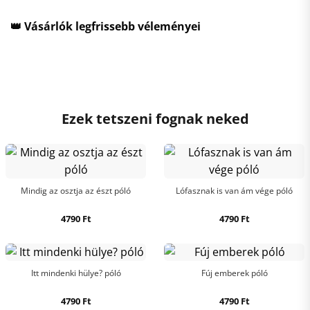
👑 Vásárlók legfrissebb véleményei
Ezek tetszeni fognak neked
Mindig az osztja az észt póló
Lófasznak is van ám vége póló
4790
Ft
4790
Ft
Itt mindenki hülye? póló
Fúj emberek póló
4790
Ft
4790
Ft