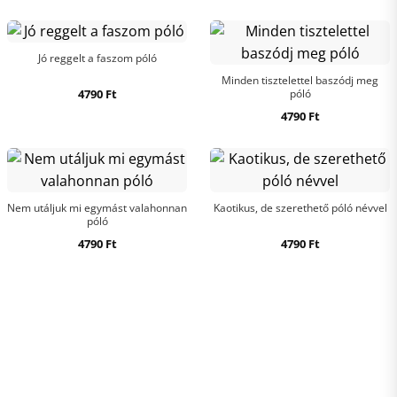
Jó reggelt a faszom póló
Minden tisztelettel baszódj meg
4790
Ft
póló
4790
Ft
Nem utáljuk mi egymást valahonnan
Kaotikus, de szerethető póló névvel
póló
4790
Ft
4790
Ft