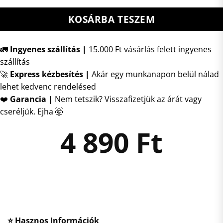
KOSÁRBA TESZEM
🚛
Ingyenes szállítás |
15.000 Ft vásárlás felett ingyenes
szállítás
🚀
Express kézbesítés
|
Akár egy munkanapon belül nálad
lehet kedvenc rendelésed
❤️
Garancia |
Nem tetszik? Visszafizetjük az árát vagy
cseréljük. Ejha 🤯
4 890
Ft
⭐ Hasznos Információk