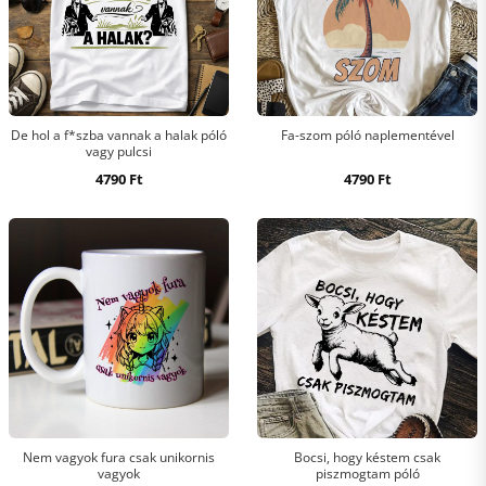
De hol a f*szba vannak a halak póló
Fa-szom póló naplementével
vagy pulcsi
4790
Ft
4790
Ft
Nem vagyok fura csak unikornis
Bocsi, hogy késtem csak
vagyok
piszmogtam póló