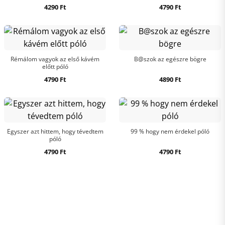
4290
Ft
4790
Ft
Rémálom vagyok az első kávém
B@szok az egészre bögre
előtt póló
4790
Ft
4890
Ft
Egyszer azt hittem, hogy tévedtem
99 % hogy nem érdekel póló
póló
4790
Ft
4790
Ft