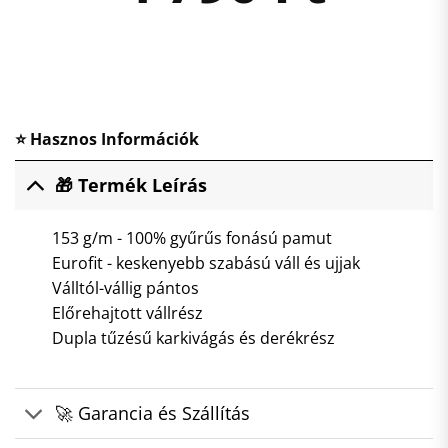
⭐ Hasznos Információk
🎁 Termék Leírás
153 g/m - 100% gyűrűs fonású pamut
Eurofit - keskenyebb szabású váll és ujjak
Válltól-vállig pántos
Előrehajtott vállrész
Dupla tűzésű karkivágás és derékrész
🚀 Garancia és Szállítás