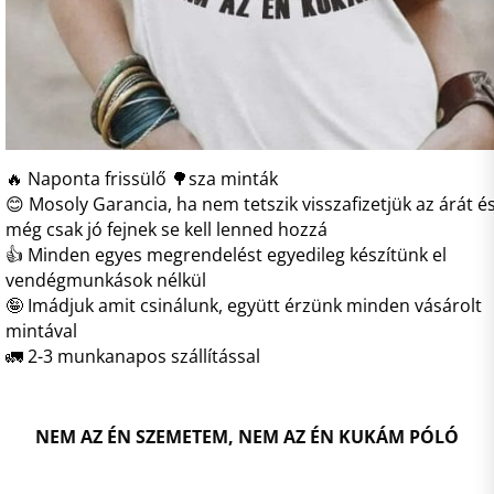
🔥 Naponta frissülő 🌳sza minták
😊 Mosoly Garancia, ha nem tetszik visszafizetjük az árát é
még csak jó fejnek se kell lenned hozzá
👍 Minden egyes megrendelést egyedileg készítünk el
vendégmunkások nélkül
🤪 Imádjuk amit csinálunk, együtt érzünk minden vásárolt
mintával
🚛 2-3 munkanapos szállítással
NEM AZ ÉN SZEMETEM, NEM AZ ÉN KUKÁM PÓLÓ