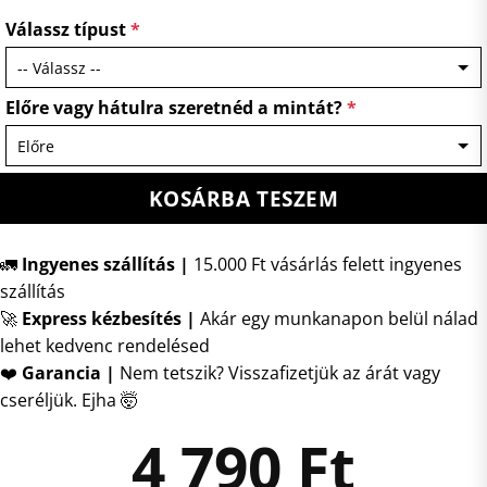
Válassz típust
*
Előre vagy hátulra szeretnéd a mintát?
*
KOSÁRBA TESZEM
🚛
Ingyenes szállítás |
15.000 Ft vásárlás felett ingyenes
szállítás
🚀
Express kézbesítés
|
Akár egy munkanapon belül nálad
lehet kedvenc rendelésed
❤️
Garancia |
Nem tetszik? Visszafizetjük az árát vagy
cseréljük. Ejha 🤯
4 790
Ft