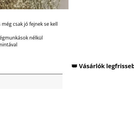
 még csak jó fejnek se kell
dégmunkások nélkül
mintával
👑 Vásárlók legfriss