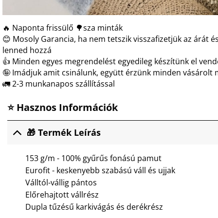
🔥 Naponta frissülő 🌳sza minták
😊 Mosoly Garancia, ha nem tetszik visszafizetjük az árát és
lenned hozzá
👍 Minden egyes megrendelést egyedileg készítünk el ven
🤪 Imádjuk amit csinálunk, együtt érzünk minden vásárolt 
🚛 2-3 munkanapos szállítással
⭐ Hasznos Információk
🎁 Termék Leírás
153 g/m - 100% gyűrűs fonású pamut
Eurofit - keskenyebb szabású váll és ujjak
Válltól-vállig pántos
Előrehajtott vállrész
Dupla tűzésű karkivágás és derékrész