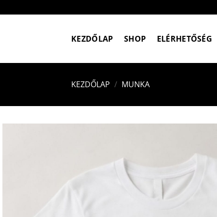
Skip
to
content
KEZDŐLAP
SHOP
ELÉRHETŐSÉG
KEZDŐLAP
/
MUNKA