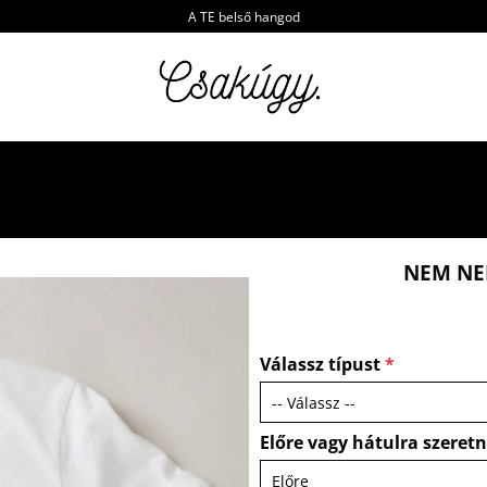
A TE belső hangod
NEM NE
Válassz típust
*
Előre vagy hátulra szeret