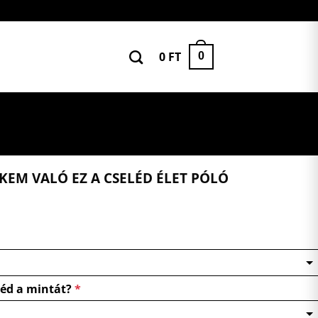
0
FT
0
KEM VALÓ EZ A CSELÉD ÉLET PÓLÓ
néd a mintát?
*