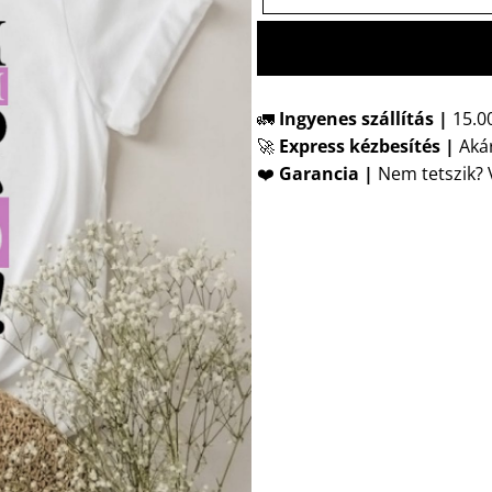
🚛
Ingyenes szállítás |
15.00
🚀
Express kézbesítés
|
Akár
❤️
Garancia |
Nem tetszik? V