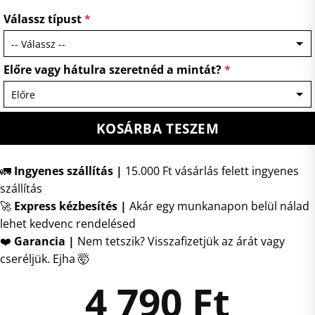
Válassz típust
*
Előre vagy hátulra szeretnéd a mintát?
*
KOSÁRBA TESZEM
🚛
Ingyenes szállítás |
15.000 Ft vásárlás felett ingyenes
szállítás
🚀
Express kézbesítés
|
Akár egy munkanapon belül nálad
lehet kedvenc rendelésed
❤️
Garancia |
Nem tetszik? Visszafizetjük az árát vagy
cseréljük. Ejha 🤯
4 790
Ft