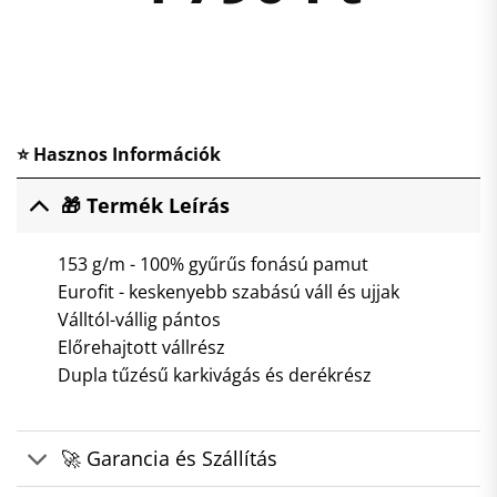
⭐ Hasznos Információk
🎁 Termék Leírás
153 g/m - 100% gyűrűs fonású pamut
Eurofit - keskenyebb szabású váll és ujjak
Válltól-vállig pántos
Előrehajtott vállrész
Dupla tűzésű karkivágás és derékrész
🚀 Garancia és Szállítás