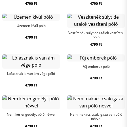
4790
Ft
4790
Ft
Üzemen kívül póló
Veszítenék súlyt de utálok veszíteni
4790
Ft
póló
4790
Ft
Fúj emberek póló
Lófasznak is van ám vége póló
4790
Ft
4790
Ft
Nem kér engedélyt póló névvel
Nem makacs csak igaza van póló
névvel
4790
Ft
4790
Ft