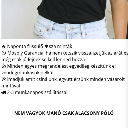
🔥 Naponta frissülő 🌳sza minták
😊 Mosoly Garancia, ha nem tetszik visszafizetjük az árát é
még csak jó fejnek se kell lenned hozzá
👍 Minden egyes megrendelést egyedileg készítünk el
vendégmunkások nélkül
🤪 Imádjuk amit csinálunk, együtt érzünk minden vásárolt
mintával
🚛 2-3 munkanapos szállítással
NEM VAGYOK MANÓ CSAK ALACSONY PÓLÓ