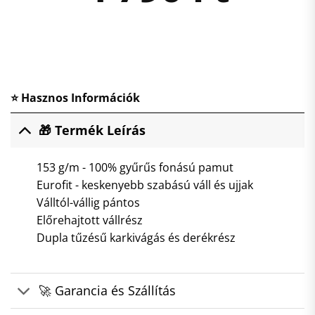
⭐ Hasznos Információk
🎁 Termék Leírás
153 g/m - 100% gyűrűs fonású pamut
Eurofit - keskenyebb szabású váll és ujjak
Válltól-vállig pántos
Előrehajtott vállrész
Dupla tűzésű karkivágás és derékrész
🚀 Garancia és Szállítás