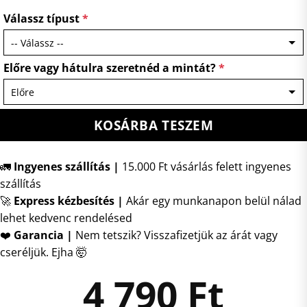
Válassz típust
*
Előre vagy hátulra szeretnéd a mintát?
*
KOSÁRBA TESZEM
🚛
Ingyenes szállítás |
15.000 Ft vásárlás felett ingyenes
szállítás
🚀
Express kézbesítés
|
Akár egy munkanapon belül nálad
lehet kedvenc rendelésed
❤️
Garancia |
Nem tetszik? Visszafizetjük az árát vagy
cseréljük. Ejha 🤯
4 790
Ft