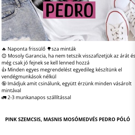
🔥 Naponta frissülő 🌳sza minták
😊 Mosoly Garancia, ha nem tetszik visszafizetjük az árát é
még csak jó fejnek se kell lenned hozzá
👍 Minden egyes megrendelést egyedileg készítünk el
vendégmunkások nélkül
🤪 Imádjuk amit csinálunk, együtt érzünk minden vásárolt
mintával
🚛 2-3 munkanapos szállítással
PINK SZEMCSIS, MASNIS MOSÓMEDVÉS PEDRO PÓLÓ