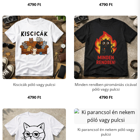
4790
Ft
4790
Ft
Kiscicák póló vagy pulcsi
Minden rendben piromániás cicával
póló vagy pulcsi
4790
Ft
4790
Ft
Ki parancsol én nekem póló vagy
pulcsi