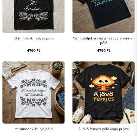
Itt mindenki hülye? póló
Nem utáljuk mi egymást valahonnan
póló
4790
Ft
4790
Ft
Itt mindenki hülye póló
A jövő fényes póló vagy pulcsi