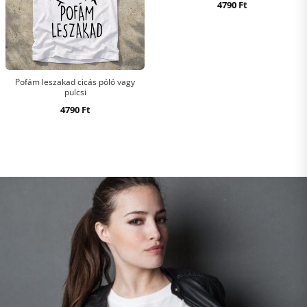
4790
Ft
Pofám leszakad cicás póló vagy
pulcsi
4790
Ft