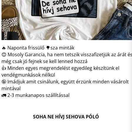
🔥 Naponta frissülő 🌳sza minták
😊 Mosoly Garancia, ha nem tetszik visszafizetjük az árát é
még csak jó fejnek se kell lenned hozzá
👍 Minden egyes megrendelést egyedileg készítünk el
vendégmunkások nélkül
🤪 Imádjuk amit csinálunk, együtt érzünk minden vásárolt
mintával
🚛 2-3 munkanapos szállítással
SOHA NE HÍVJ SEHOVA PÓLÓ