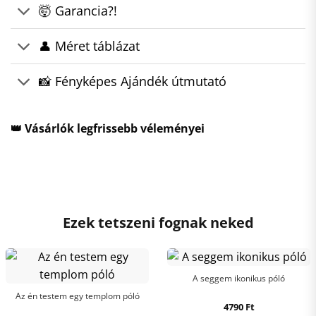
🤯 Garancia?!
👤 Méret táblázat
📸 Fényképes Ajándék útmutató
👑 Vásárlók legfrissebb véleményei
Ezek tetszeni fognak neked
A seggem ikonikus póló
Az én testem egy templom póló
4790
Ft