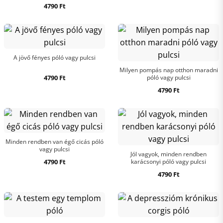
4790
Ft
A jövő fényes póló vagy pulcsi
Milyen pompás nap otthon maradni
4790
Ft
póló vagy pulcsi
4790
Ft
Minden rendben van égő cicás póló
vagy pulcsi
Jól vagyok, minden rendben
4790
Ft
karácsonyi póló vagy pulcsi
4790
Ft