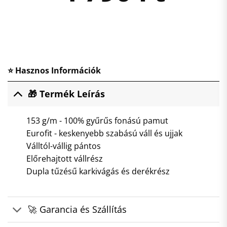
⭐ Hasznos Információk
🎁 Termék Leírás
153 g/m - 100% gyűrűs fonású pamut
Eurofit - keskenyebb szabású váll és ujjak
Válltól-vállig pántos
Előrehajtott vállrész
Dupla tűzésű karkivágás és derékrész
🚀 Garancia és Szállítás