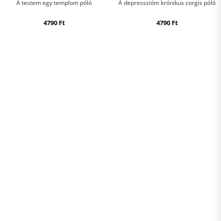
A testem egy templom póló
A depresszióm krónikus corgis póló
4790
Ft
4790
Ft