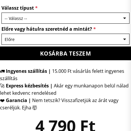
Válassz típust
*
Előre vagy hátulra szeretnéd a mintát?
*
KOSÁRBA TESZEM
🚛
Ingyenes szállítás |
15.000 Ft vásárlás felett ingyenes
szállítás
🚀
Express kézbesítés
|
Akár egy munkanapon belül nálad
lehet kedvenc rendelésed
❤️
Garancia |
Nem tetszik? Visszafizetjük az árát vagy
cseréljük. Ejha 🤯
4 790
Ft