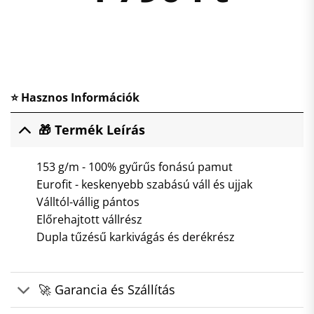
⭐ Hasznos Információk
🎁 Termék Leírás
153 g/m - 100% gyűrűs fonású pamut
Eurofit - keskenyebb szabású váll és ujjak
Válltól-vállig pántos
Előrehajtott vállrész
Dupla tűzésű karkivágás és derékrész
🚀 Garancia és Szállítás