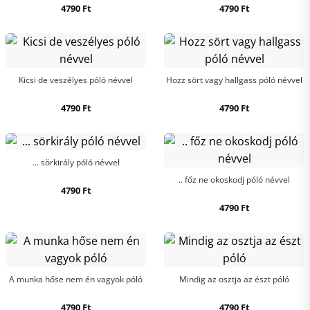
4790
Ft
4790
Ft
Kicsi de veszélyes póló névvel
Hozz sört vagy hallgass póló névvel
4790
Ft
4790
Ft
... sörkirály póló névvel
.. főz ne okoskodj póló névvel
4790
Ft
4790
Ft
A munka hőse nem én vagyok póló
Mindig az osztja az észt póló
4790
Ft
4790
Ft