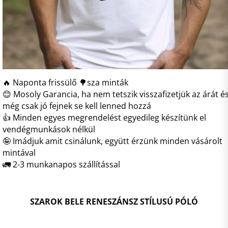
🔥 Naponta frissülő 🌳sza minták
😊 Mosoly Garancia, ha nem tetszik visszafizetjük az árát é
még csak jó fejnek se kell lenned hozzá
👍 Minden egyes megrendelést egyedileg készítünk el
vendégmunkások nélkül
🤪 Imádjuk amit csinálunk, együtt érzünk minden vásárolt
mintával
🚛 2-3 munkanapos szállítással
SZAROK BELE RENESZÁNSZ STÍLUSÚ PÓLÓ