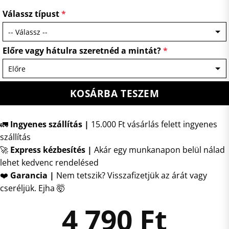
Válassz típust
*
Előre vagy hátulra szeretnéd a mintát?
*
KOSÁRBA TESZEM
🚛
Ingyenes szállítás |
15.000 Ft vásárlás felett ingyenes
szállítás
🚀
Express kézbesítés
|
Akár egy munkanapon belül nálad
lehet kedvenc rendelésed
❤️
Garancia |
Nem tetszik? Visszafizetjük az árát vagy
cseréljük. Ejha 🤯
4 790
Ft