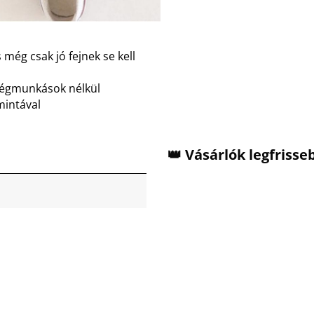
 még csak jó fejnek se kell
dégmunkások nélkül
mintával
👑 Vásárlók legfriss