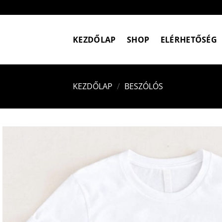
Skip
to
content
KEZDŐLAP
SHOP
ELÉRHETŐSÉG
KEZDŐLAP
/
BESZÓLÓS