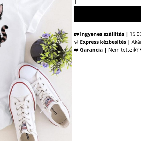
🚛
Ingyenes szállítás |
15.00
🚀
Express kézbesítés
|
Akár
❤️
Garancia |
Nem tetszik? V