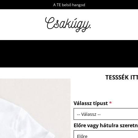
A TE belső hangod
TESSSÉK IT
Válassz típust
*
Előre vagy hátulra szeret