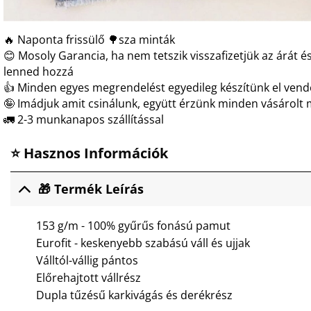
🔥 Naponta frissülő 🌳sza minták
😊 Mosoly Garancia, ha nem tetszik visszafizetjük az árát és
lenned hozzá
👍 Minden egyes megrendelést egyedileg készítünk el ven
🤪 Imádjuk amit csinálunk, együtt érzünk minden vásárolt 
🚛 2-3 munkanapos szállítással
⭐ Hasznos Információk
🎁 Termék Leírás
153 g/m - 100% gyűrűs fonású pamut
Eurofit - keskenyebb szabású váll és ujjak
Válltól-vállig pántos
Előrehajtott vállrész
Dupla tűzésű karkivágás és derékrész