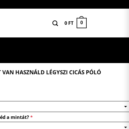
0
FT
0
T VAN HASZNÁLD LÉGYSZI CICÁS PÓLÓ
néd a mintát?
*