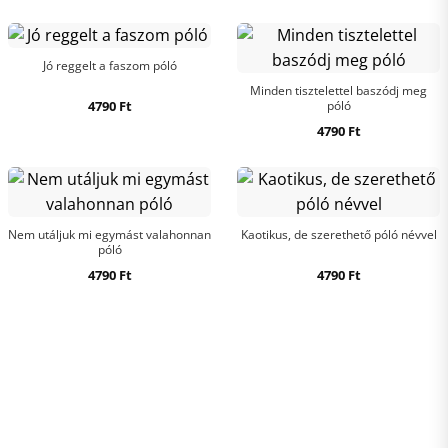
Jó reggelt a faszom póló
Minden tisztelettel baszódj meg
4790
Ft
póló
4790
Ft
Nem utáljuk mi egymást valahonnan
Kaotikus, de szerethető póló névvel
póló
4790
Ft
4790
Ft