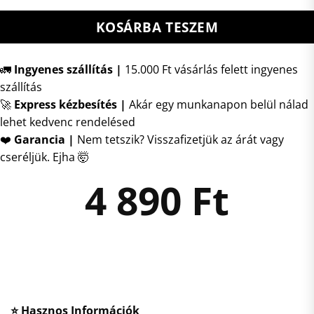
KOSÁRBA TESZEM
🚛
Ingyenes szállítás |
15.000 Ft vásárlás felett ingyenes
szállítás
🚀
Express kézbesítés
|
Akár egy munkanapon belül nálad
lehet kedvenc rendelésed
❤️
Garancia |
Nem tetszik? Visszafizetjük az árát vagy
cseréljük. Ejha 🤯
4 890
Ft
⭐ Hasznos Információk