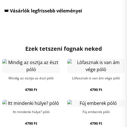
👑 Vásárlók legfrissebb véleményei
Ezek tetszeni fognak neked
Mindig az osztja az észt póló
Lófasznak is van ám vége póló
4790
Ft
4790
Ft
Itt mindenki hülye? póló
Fúj emberek póló
4790
Ft
4790
Ft