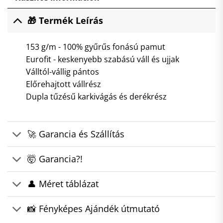
🎁 Termék Leírás
153 g/m - 100% gyűrűs fonású pamut
Eurofit - keskenyebb szabású váll és ujjak
Válltól-vállig pántos
Előrehajtott vállrész
Dupla tűzésű karkivágás és derékrész
🚀 Garancia és Szállítás
🤯 Garancia?!
👤 Méret táblázat
📸 Fényképes Ajándék útmutató