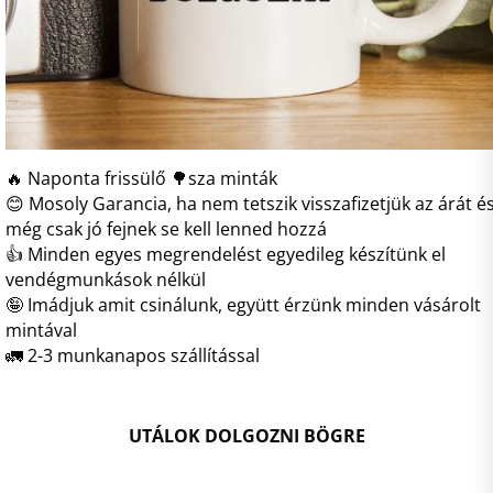
🔥 Naponta frissülő 🌳sza minták
😊 Mosoly Garancia, ha nem tetszik visszafizetjük az árát é
még csak jó fejnek se kell lenned hozzá
👍 Minden egyes megrendelést egyedileg készítünk el
vendégmunkások nélkül
🤪 Imádjuk amit csinálunk, együtt érzünk minden vásárolt
mintával
🚛 2-3 munkanapos szállítással
UTÁLOK DOLGOZNI BÖGRE