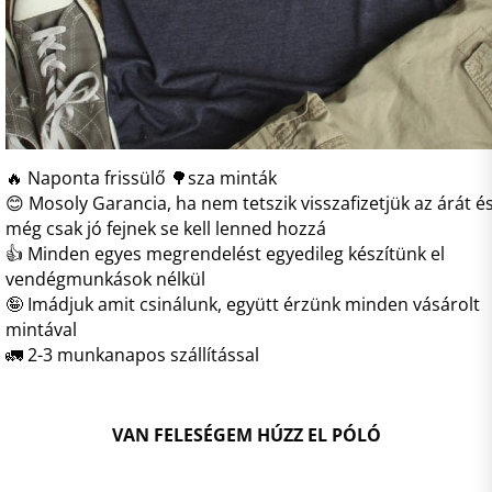
🔥 Naponta frissülő 🌳sza minták
😊 Mosoly Garancia, ha nem tetszik visszafizetjük az árát é
még csak jó fejnek se kell lenned hozzá
👍 Minden egyes megrendelést egyedileg készítünk el
vendégmunkások nélkül
🤪 Imádjuk amit csinálunk, együtt érzünk minden vásárolt
mintával
🚛 2-3 munkanapos szállítással
VAN FELESÉGEM HÚZZ EL PÓLÓ