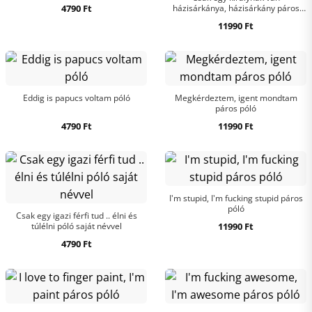
4790
Ft
házisárkánya, házisárkány páros
póló piros mintával
11990
Ft
Eddig is papucs voltam póló
Megkérdeztem, igent mondtam
páros póló
4790
Ft
11990
Ft
I'm stupid, I'm fucking stupid páros
póló
Csak egy igazi férfi tud .. élni és
túlélni póló saját névvel
11990
Ft
4790
Ft