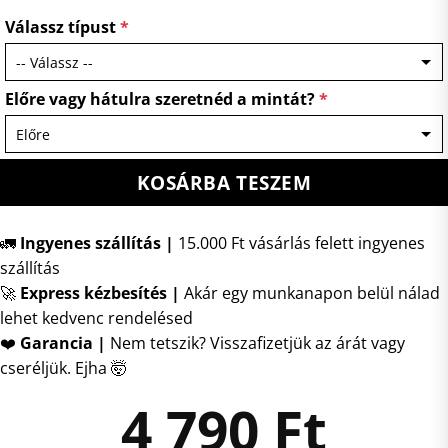
Válassz típust
*
Előre vagy hátulra szeretnéd a mintát?
*
KOSÁRBA TESZEM
🚛
Ingyenes szállítás |
15.000 Ft vásárlás felett ingyenes
szállítás
🚀
Express kézbesítés
|
Akár egy munkanapon belül nálad
lehet kedvenc rendelésed
❤️
Garancia |
Nem tetszik? Visszafizetjük az árát vagy
cseréljük. Ejha 🤯
4 790
Ft