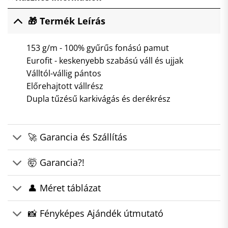
🎁 Termék Leírás
153 g/m - 100% gyűrűs fonású pamut
Eurofit - keskenyebb szabású váll és ujjak
Válltól-vállig pántos
Előrehajtott vállrész
Dupla tűzésű karkivágás és derékrész
🚀 Garancia és Szállítás
🤯 Garancia?!
👤 Méret táblázat
📸 Fényképes Ajándék útmutató