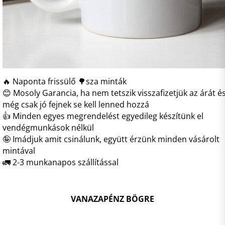
🔥 Naponta frissülő 🌳sza minták
😊 Mosoly Garancia, ha nem tetszik visszafizetjük az árát é
még csak jó fejnek se kell lenned hozzá
👍 Minden egyes megrendelést egyedileg készítünk el
vendégmunkások nélkül
🤪 Imádjuk amit csinálunk, együtt érzünk minden vásárolt
mintával
🚛 2-3 munkanapos szállítással
VANAZAPÉNZ BÖGRE