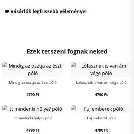
👑 Vásárlók legfrissebb véleményei
Ezek tetszeni fognak neked
Mindig az osztja az észt póló
Lófasznak is van ám vége póló
4790
Ft
4790
Ft
Itt mindenki hülye? póló
Fúj emberek póló
4790
Ft
4790
Ft