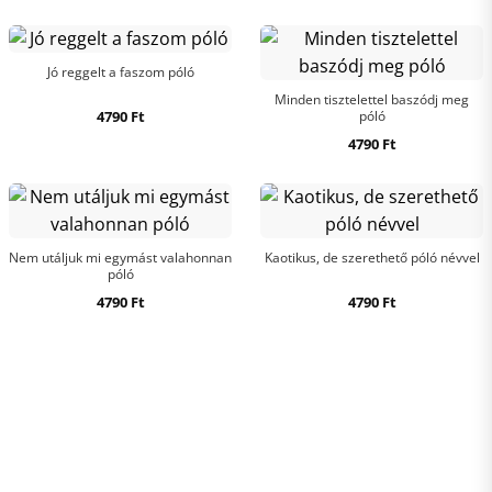
Jó reggelt a faszom póló
Minden tisztelettel baszódj meg
4790
Ft
póló
4790
Ft
Nem utáljuk mi egymást valahonnan
Kaotikus, de szerethető póló névvel
póló
4790
Ft
4790
Ft