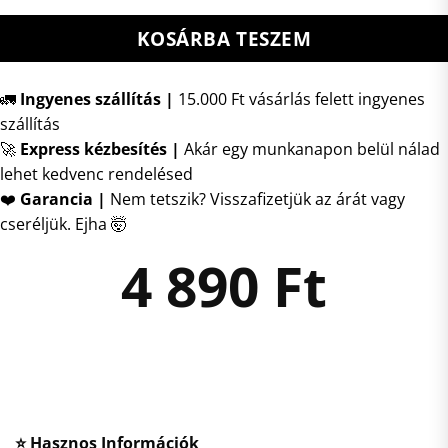
KOSÁRBA TESZEM
🚛
Ingyenes szállítás |
15.000 Ft vásárlás felett ingyenes
szállítás
🚀
Express kézbesítés
|
Akár egy munkanapon belül nálad
lehet kedvenc rendelésed
❤️
Garancia |
Nem tetszik? Visszafizetjük az árát vagy
cseréljük. Ejha 🤯
4 890
Ft
⭐ Hasznos Információk